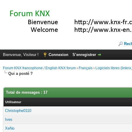
Rec
Bienvenue, Visiteur !
Connexion
S’enregistrer
Forum KNX francophone / English KNX forum
›
Français
›
Logiciels libres (linkn
Qui a posté ?
Total de messages : 17
Utilisateur
Christophe0110
Ives
XeNo