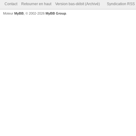
Contact
Retourner en haut
Version bas-débit (Archivé)
Syndication RSS
Moteur
MyBB
, © 2002-2026
MyBB Group
.