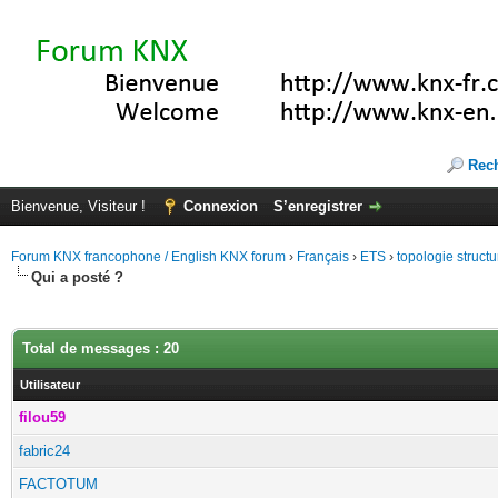
Rec
Bienvenue, Visiteur !
Connexion
S’enregistrer
Forum KNX francophone / English KNX forum
›
Français
›
ETS
›
topologie struct
Qui a posté ?
Total de messages : 20
Utilisateur
filou59
fabric24
FACTOTUM