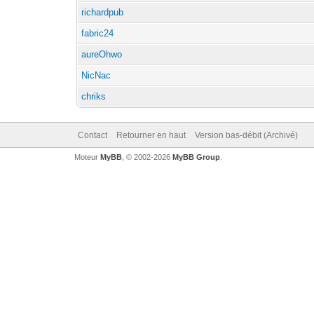
richardpub
fabric24
aureOhwo
NicNac
chriks
Contact
Retourner en haut
Version bas-débit (Archivé)
Moteur
MyBB
, © 2002-2026
MyBB Group
.