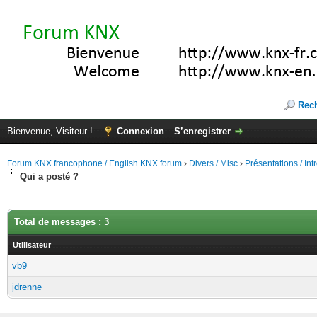
Rec
Bienvenue, Visiteur !
Connexion
S’enregistrer
Forum KNX francophone / English KNX forum
›
Divers / Misc
›
Présentations / In
Qui a posté ?
Total de messages : 3
Utilisateur
vb9
jdrenne