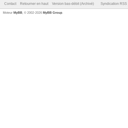
Contact
Retourner en haut
Version bas-débit (Archivé)
Syndication RSS
Moteur
MyBB
, © 2002-2026
MyBB Group
.