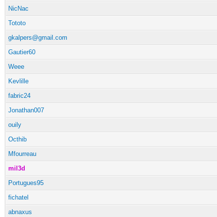
NicNac
Tototo
gkalpers@gmail.com
Gautier60
Weee
Kevlille
fabric24
Jonathan007
ouily
Octhib
Mfourreau
mil3d
Portugues95
fichatel
abnaxus