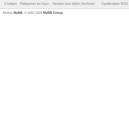
Contact
Retourner en haut
Version bas-débit (Archivé)
Syndication RSS
Moteur
MyBB
, © 2002-2026
MyBB Group
.