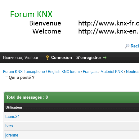
Rec
Bienvenue, Visiteur !
Connexion
S’enregistrer
Forum KNX francophone / English KNX forum
›
Français
›
Matériel KNX
›
Neutre
Qui a posté ?
Total de messages : 8
Utilisateur
fabric24
Ives
jdrenne