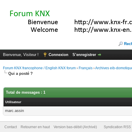
Rec
Bienvenue, Visiteur !
Connexion
S’enregistrer
Forum KNX francophone / English KNX forum
›
Français
›
Archives eib-domotiqu
Qui a posté ?
Total de messages : 1
Utilisateur
marc.assin
Contact
Retourner en haut
Version bas-débit (Archivé)
Syndication RSS