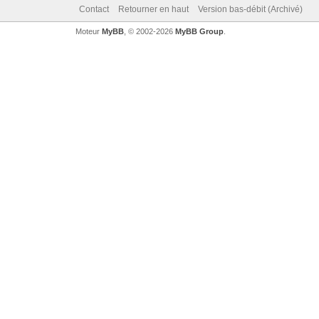
Contact
Retourner en haut
Version bas-débit (Archivé)
Moteur
MyBB
, © 2002-2026
MyBB Group
.