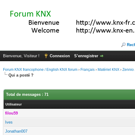
Rec
Bienvenue, Visiteur !
Connexion
S’enregistrer
Forum KNX francophone / English KNX forum
›
Français
›
Matériel KNX
›
Zennio
Qui a posté ?
Total de messages : 71
Utilisateur
filou59
Ives
Jonathan007