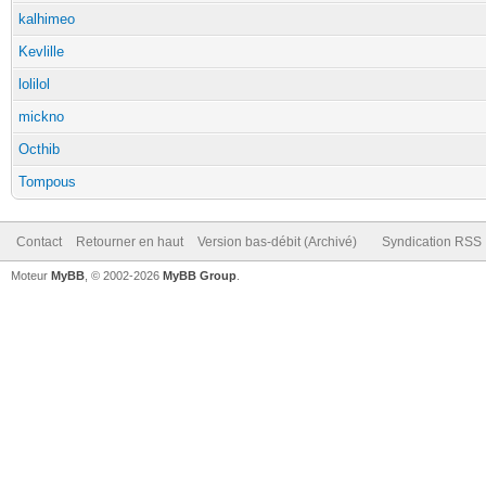
kalhimeo
Kevlille
lolilol
mickno
Octhib
Tompous
Contact
Retourner en haut
Version bas-débit (Archivé)
Syndication RSS
Moteur
MyBB
, © 2002-2026
MyBB Group
.