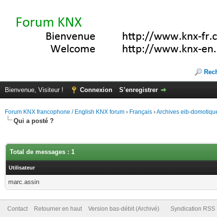
Rec
Bienvenue, Visiteur !
Connexion
S’enregistrer
Forum KNX francophone / English KNX forum
›
Français
›
Archives eib-domotiqu
Qui a posté ?
Total de messages : 1
Utilisateur
marc.assin
Contact
Retourner en haut
Version bas-débit (Archivé)
Syndication RSS