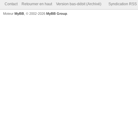
Contact
Retourner en haut
Version bas-débit (Archivé)
Syndication RSS
Moteur
MyBB
, © 2002-2026
MyBB Group
.