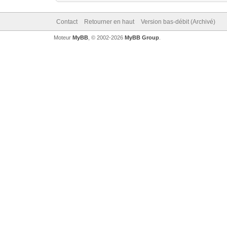
Contact
Retourner en haut
Version bas-débit (Archivé)
Moteur
MyBB
, © 2002-2026
MyBB Group
.