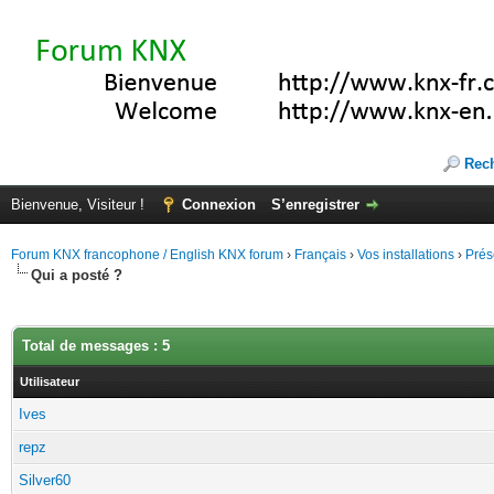
Rec
Bienvenue, Visiteur !
Connexion
S’enregistrer
Forum KNX francophone / English KNX forum
›
Français
›
Vos installations
›
Prés
Qui a posté ?
Total de messages : 5
Utilisateur
Ives
repz
Silver60