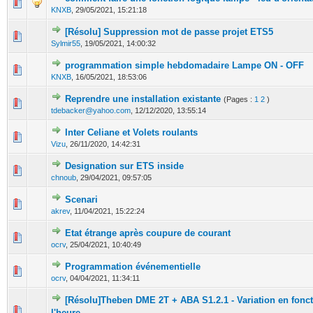
0 Votes - 0 sur 5 en moyenne
1
2
3
4
5
KNXB
,
29/05/2021, 15:21:18
[Résolu] Suppression mot de passe projet ETS5
0 Votes - 0 sur 5 en moyenne
1
2
3
4
5
Sylmir55
,
19/05/2021, 14:00:32
programmation simple hebdomadaire Lampe ON - OFF
0 Votes - 0 sur 5 en moyenne
1
2
3
4
5
KNXB
,
16/05/2021, 18:53:06
Reprendre une installation existante
(Pages :
1
2
)
0 Votes - 0 sur 5 en moyenne
1
2
3
4
5
tdebacker@yahoo.com
,
12/12/2020, 13:55:14
Inter Celiane et Volets roulants
0 Votes - 0 sur 5 en moyenne
1
2
3
4
5
Vizu
,
26/11/2020, 14:42:31
Designation sur ETS inside
0 Votes - 0 sur 5 en moyenne
1
2
3
4
5
chnoub
,
29/04/2021, 09:57:05
Scenari
0 Votes - 0 sur 5 en moyenne
1
2
3
4
5
akrev
,
11/04/2021, 15:22:24
Etat étrange après coupure de courant
0 Votes - 0 sur 5 en moyenne
1
2
3
4
5
ocrv
,
25/04/2021, 10:40:49
Programmation événementielle
0 Votes - 0 sur 5 en moyenne
1
2
3
4
5
ocrv
,
04/04/2021, 11:34:11
[Résolu]Theben DME 2T + ABA S1.2.1 - Variation en fonc
1 Votes - 5 sur 5 en moyenne
1
2
3
4
5
l'heure