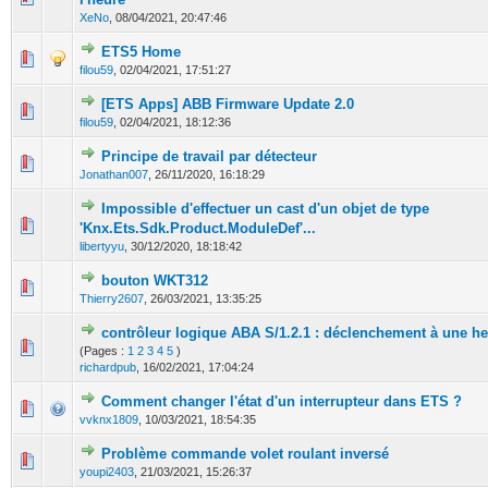
XeNo
,
08/04/2021, 20:47:46
ETS5 Home
0 Votes - 0 sur 5 en moyenne
1
2
3
4
5
filou59
,
02/04/2021, 17:51:27
[ETS Apps] ABB Firmware Update 2.0
0 Votes - 0 sur 5 en moyenne
1
2
3
4
5
filou59
,
02/04/2021, 18:12:36
Principe de travail par détecteur
1 Votes - 5 sur 5 en moyenne
1
2
3
4
5
Jonathan007
,
26/11/2020, 16:18:29
Impossible d'effectuer un cast d'un objet de type
0 Votes - 0 sur 5 en moyenne
1
2
3
4
5
'Knx.Ets.Sdk.Product.ModuleDef'...
libertyyu
,
30/12/2020, 18:18:42
bouton WKT312
0 Votes - 0 sur 5 en moyenne
1
2
3
4
5
Thierry2607
,
26/03/2021, 13:35:25
contrôleur logique ABA S/1.2.1 : déclenchement à une he
0 Votes - 0 sur 5 en moyenne
1
2
3
4
5
(Pages :
1
2
3
4
5
)
richardpub
,
16/02/2021, 17:04:24
Comment changer l'état d'un interrupteur dans ETS ?
0 Votes - 0 sur 5 en moyenne
1
2
3
4
5
vvknx1809
,
10/03/2021, 18:54:35
Problème commande volet roulant inversé
0 Votes - 0 sur 5 en moyenne
1
2
3
4
5
youpi2403
,
21/03/2021, 15:26:37