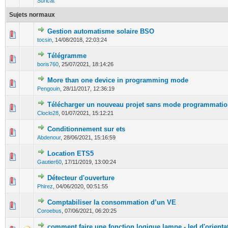
Suricat
Sujets normaux
Gestion automatisme solaire BSO
0 Votes - 0 sur 5 en moyenne
1
2
3
4
5
tocsin
,
14/08/2018, 22:03:24
Télégramme
0 Votes - 0 sur 5 en moyenne
1
2
3
4
5
boris760
,
25/07/2021, 18:14:26
More than one device in programming mode
0 Votes - 0 sur 5 en moyenne
1
2
3
4
5
Pengouin
,
28/11/2017, 12:36:19
Télécharger un nouveau projet sans mode programmati
0 Votes - 0 sur 5 en moyenne
1
2
3
4
5
Cloclo28
,
01/07/2021, 15:12:21
Conditionnement sur ets
0 Votes - 0 sur 5 en moyenne
1
2
3
4
5
Abdenour
,
28/06/2021, 15:16:59
Location ETS5
0 Votes - 0 sur 5 en moyenne
1
2
3
4
5
Gautier60
,
17/11/2019, 13:00:24
Détecteur d'ouverture
0 Votes - 0 sur 5 en moyenne
1
2
3
4
5
Phirez
,
04/06/2020, 00:51:55
Comptabiliser la consommation d’un VE
0 Votes - 0 sur 5 en moyenne
1
2
3
4
5
Coroebus
,
07/06/2021, 06:20:25
comment faire une fonction logique lampe - led d'orienta