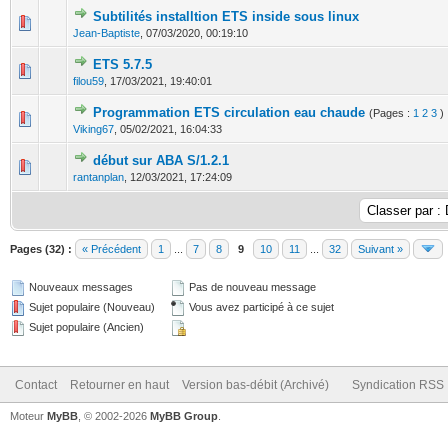
Subtilités installtion ETS inside sous linux
0 Votes - 0 sur 5 en moyenne
1
2
3
4
5
Jean-Baptiste
,
07/03/2020, 00:19:10
ETS 5.7.5
0 Votes - 0 sur 5 en moyenne
1
2
3
4
5
filou59
,
17/03/2021, 19:40:01
Programmation ETS circulation eau chaude
(Pages :
1
2
3
)
0 Votes - 0 sur 5 en moyenne
1
2
3
4
5
Viking67
,
05/02/2021, 16:04:33
début sur ABA S/1.2.1
1 Votes - 5 sur 5 en moyenne
1
2
3
4
5
rantanplan
,
12/03/2021, 17:24:09
Pages (32) :
« Précédent
1
...
7
8
9
10
11
...
32
Suivant »
Nouveaux messages
Pas de nouveau message
Sujet populaire (Nouveau)
Vous avez participé à ce sujet
Sujet populaire (Ancien)
Contact
Retourner en haut
Version bas-débit (Archivé)
Syndication RSS
Moteur
MyBB
, © 2002-2026
MyBB Group
.