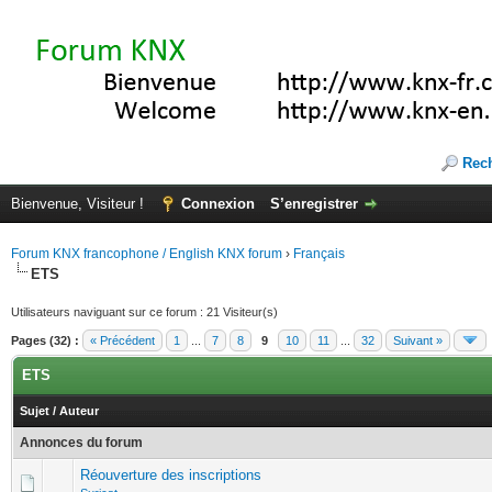
Rec
Bienvenue, Visiteur !
Connexion
S’enregistrer
Forum KNX francophone / English KNX forum
›
Français
ETS
Utilisateurs naviguant sur ce forum : 21 Visiteur(s)
Pages (32) :
« Précédent
1
...
7
8
9
10
11
...
32
Suivant »
ETS
Sujet
/
Auteur
Annonces du forum
Réouverture des inscriptions