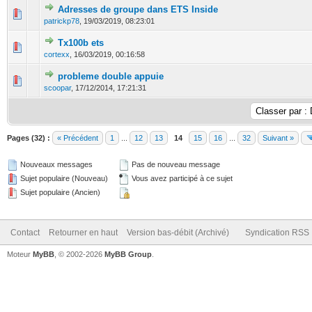
Adresses de groupe dans ETS Inside
0 Votes - 0 sur 5 en moyenne
1
2
3
4
5
patrickp78
,
19/03/2019, 08:23:01
Tx100b ets
0 Votes - 0 sur 5 en moyenne
1
2
3
4
5
cortexx
,
16/03/2019, 00:16:58
probleme double appuie
0 Votes - 0 sur 5 en moyenne
1
2
3
4
5
scoopar
,
17/12/2014, 17:21:31
Pages (32) :
« Précédent
1
...
12
13
14
15
16
...
32
Suivant »
Nouveaux messages
Pas de nouveau message
Sujet populaire (Nouveau)
Vous avez participé à ce sujet
Sujet populaire (Ancien)
Contact
Retourner en haut
Version bas-débit (Archivé)
Syndication RSS
Moteur
MyBB
, © 2002-2026
MyBB Group
.