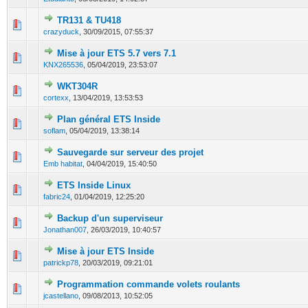
TR131 & TU418
0 Votes - 0 sur 5 en moyenne
1
2
3
4
5
crazyduck
,
30/09/2015, 07:55:37
Mise à jour ETS 5.7 vers 7.1
0 Votes - 0 sur 5 en moyenne
1
2
3
4
5
KNX265536
,
05/04/2019, 23:53:07
WKT304R
0 Votes - 0 sur 5 en moyenne
1
2
3
4
5
cortexx
,
13/04/2019, 13:53:53
Plan général ETS Inside
0 Votes - 0 sur 5 en moyenne
1
2
3
4
5
soflam
,
05/04/2019, 13:38:14
Sauvegarde sur serveur des projet
0 Votes - 0 sur 5 en moyenne
1
2
3
4
5
Emb habitat
,
04/04/2019, 15:40:50
ETS Inside Linux
0 Votes - 0 sur 5 en moyenne
1
2
3
4
5
fabric24
,
01/04/2019, 12:25:20
Backup d'un superviseur
0 Votes - 0 sur 5 en moyenne
1
2
3
4
5
Jonathan007
,
26/03/2019, 10:40:57
Mise à jour ETS Inside
0 Votes - 0 sur 5 en moyenne
1
2
3
4
5
patrickp78
,
20/03/2019, 09:21:01
Programmation commande volets roulants
0 Votes - 0 sur 5 en moyenne
1
2
3
4
5
jcastellano
,
09/08/2013, 10:52:05