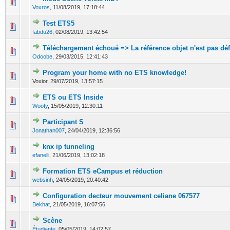
0 Votes - 0 sur 5 en moyenne
1
2
3
4
5
Voxros
,
11/08/2019, 17:18:44
Test ETS5
0 Votes - 0 sur 5 en moyenne
1
2
3
4
5
fabdu26
,
02/08/2019, 13:42:54
Téléchargement échoué => La référence objet n'est pas déf
0 Votes - 0 sur 5 en moyenne
1
2
3
4
5
Odoobe
,
29/03/2015, 12:41:43
Program your home with no ETS knowledge!
0 Votes - 0 sur 5 en moyenne
1
2
3
4
5
Voxior,
29/07/2019, 13:57:15
ETS ou ETS Inside
0 Votes - 0 sur 5 en moyenne
1
2
3
4
5
Woofy
,
15/05/2019, 12:30:11
Participant S
0 Votes - 0 sur 5 en moyenne
1
2
3
4
5
Jonathan007
,
24/04/2019, 12:36:56
knx ip tunneling
0 Votes - 0 sur 5 en moyenne
1
2
3
4
5
efanelli
,
21/06/2019, 13:02:18
Formation ETS eCampus et réduction
0 Votes - 0 sur 5 en moyenne
1
2
3
4
5
websinh
,
24/05/2019, 20:40:42
Configuration decteur mouvement celiane 067577
0 Votes - 0 sur 5 en moyenne
1
2
3
4
5
Bekhat
,
21/05/2019, 16:07:56
Scène
0 Votes - 0 sur 5 en moyenne
1
2
3
4
5
Étudiante
,
05/05/2019, 14:02:57