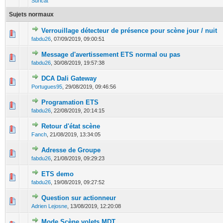
Suricat
Sujets normaux
Verrouillage détecteur de présence pour scène jour / nuit
0 Votes - 0 sur 5 en moyenne
1
2
3
4
5
fabdu26
,
07/09/2019, 09:00:51
Message d'avertissement ETS normal ou pas
0 Votes - 0 sur 5 en moyenne
1
2
3
4
5
fabdu26
,
30/08/2019, 19:57:38
DCA Dali Gateway
0 Votes - 0 sur 5 en moyenne
1
2
3
4
5
Portugues95
,
29/08/2019, 09:46:56
Programation ETS
0 Votes - 0 sur 5 en moyenne
1
2
3
4
5
fabdu26
,
22/08/2019, 20:14:15
Retour d'état scène
0 Votes - 0 sur 5 en moyenne
1
2
3
4
5
Fanch
,
21/08/2019, 13:34:05
Adresse de Groupe
0 Votes - 0 sur 5 en moyenne
1
2
3
4
5
fabdu26
,
21/08/2019, 09:29:23
ETS demo
0 Votes - 0 sur 5 en moyenne
1
2
3
4
5
fabdu26
,
19/08/2019, 09:27:52
Question sur actionneur
0 Votes - 0 sur 5 en moyenne
1
2
3
4
5
Adrien Lejosne
,
13/08/2019, 12:20:08
Mode Scène volets MDT