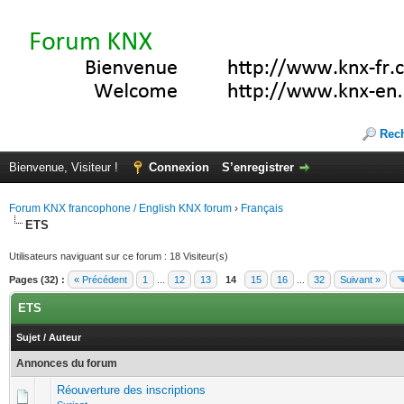
Rec
Bienvenue, Visiteur !
Connexion
S’enregistrer
Forum KNX francophone / English KNX forum
›
Français
ETS
Utilisateurs naviguant sur ce forum : 18 Visiteur(s)
Pages (32) :
« Précédent
1
...
12
13
14
15
16
...
32
Suivant »
ETS
Sujet
/
Auteur
Annonces du forum
Réouverture des inscriptions