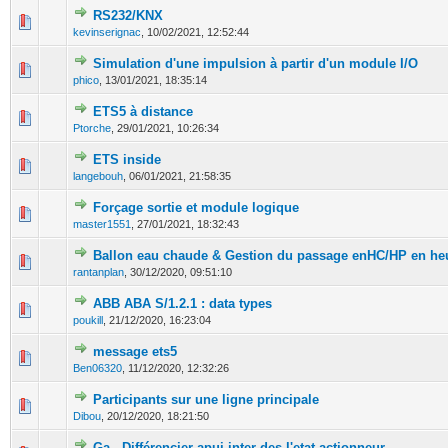
RS232/KNX
0 Votes - 0 sur 5 en moyenne
1
2
3
4
5
kevinserignac
,
10/02/2021, 12:52:44
Simulation d'une impulsion à partir d'un module I/O
0 Votes - 0 sur 5 en moyenne
1
2
3
4
5
phico
,
13/01/2021, 18:35:14
ETS5 à distance
0 Votes - 0 sur 5 en moyenne
1
2
3
4
5
Ptorche
,
29/01/2021, 10:26:34
ETS inside
0 Votes - 0 sur 5 en moyenne
1
2
3
4
5
langebouh
,
06/01/2021, 21:58:35
Forçage sortie et module logique
0 Votes - 0 sur 5 en moyenne
1
2
3
4
5
master1551
,
27/01/2021, 18:32:43
Ballon eau chaude & Gestion du passage enHC/HP en he
0 Votes - 0 sur 5 en moyenne
1
2
3
4
5
rantanplan
,
30/12/2020, 09:51:10
ABB ABA S/1.2.1 : data types
0 Votes - 0 sur 5 en moyenne
1
2
3
4
5
poukill
,
21/12/2020, 16:23:04
message ets5
0 Votes - 0 sur 5 en moyenne
1
2
3
4
5
Ben06320
,
11/12/2020, 12:32:26
Participants sur une ligne principale
0 Votes - 0 sur 5 en moyenne
1
2
3
4
5
Dibou
,
20/12/2020, 18:21:50
Ga - Différencier apui inter des l'etat actionneur.