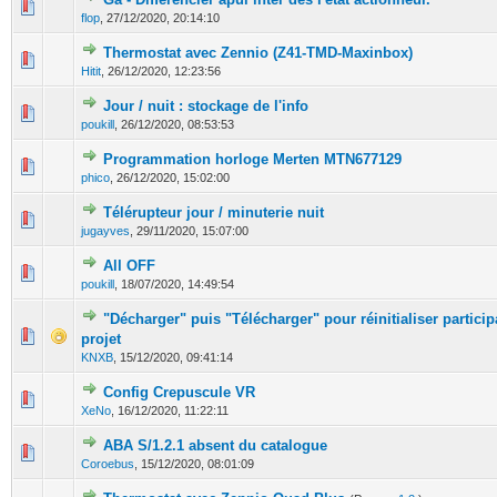
0 Votes - 0 sur 5 en moyenne
1
2
3
4
5
flop
,
27/12/2020, 20:14:10
Thermostat avec Zennio (Z41-TMD-Maxinbox)
0 Votes - 0 sur 5 en moyenne
1
2
3
4
5
Hitit
,
26/12/2020, 12:23:56
Jour / nuit : stockage de l'info
0 Votes - 0 sur 5 en moyenne
1
2
3
4
5
poukill
,
26/12/2020, 08:53:53
Programmation horloge Merten MTN677129
0 Votes - 0 sur 5 en moyenne
1
2
3
4
5
phico
,
26/12/2020, 15:02:00
Télérupteur jour / minuterie nuit
0 Votes - 0 sur 5 en moyenne
1
2
3
4
5
jugayves
,
29/11/2020, 15:07:00
All OFF
0 Votes - 0 sur 5 en moyenne
1
2
3
4
5
poukill
,
18/07/2020, 14:49:54
"Décharger" puis "Télécharger" pour réinitialiser particip
0 Votes - 0 sur 5 en moyenne
1
2
3
4
5
projet
KNXB
,
15/12/2020, 09:41:14
Config Crepuscule VR
0 Votes - 0 sur 5 en moyenne
1
2
3
4
5
XeNo
,
16/12/2020, 11:22:11
ABA S/1.2.1 absent du catalogue
0 Votes - 0 sur 5 en moyenne
1
2
3
4
5
Coroebus
,
15/12/2020, 08:01:09