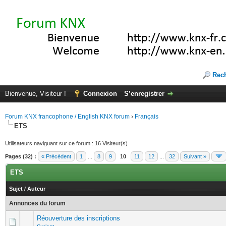
Rec
Bienvenue, Visiteur !
Connexion
S’enregistrer
Forum KNX francophone / English KNX forum
›
Français
ETS
Utilisateurs naviguant sur ce forum : 16 Visiteur(s)
Pages (32) :
« Précédent
1
...
8
9
10
11
12
...
32
Suivant »
ETS
Sujet
/
Auteur
Annonces du forum
Réouverture des inscriptions