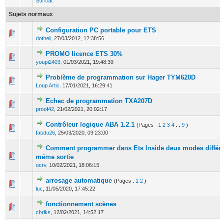
Suricat
Sujets normaux
Configuration PC portable pour ETS
0 Votes - 0 sur 5 en moyenne
1
2
3
4
5
dothell
,
27/03/2012, 12:38:56
PROMO licence ETS 30%
0 Votes - 0 sur 5 en moyenne
1
2
3
4
5
youpi2403
,
01/03/2021, 19:48:39
Problème de programmation sur Hager TYM620D
0 Votes - 0 sur 5 en moyenne
1
2
3
4
5
Loup Artic
,
17/01/2021, 16:29:41
Echec de programmation TXA207D
0 Votes - 0 sur 5 en moyenne
1
2
3
4
5
proof42
,
21/02/2021, 20:02:17
Contrôleur logique ABA 1.2.1
(Pages :
1
2
3
4
...
9
)
0 Votes - 0 sur 5 en moyenne
1
2
3
4
5
fabdu26
,
25/03/2020, 09:23:00
Comment programmer dans Ets Inside deux modes différ
0 Votes - 0 sur 5 en moyenne
1
2
3
4
5
même sortie
ocrv
,
10/02/2021, 18:06:15
arrosage automatique
(Pages :
1
2
)
0 Votes - 0 sur 5 en moyenne
1
2
3
4
5
luc
,
11/05/2020, 17:45:22
fonctionnement scènes
0 Votes - 0 sur 5 en moyenne
1
2
3
4
5
chriks
,
12/02/2021, 14:52:17