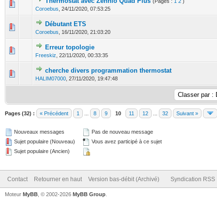
Thermostat avec Zennio Quad Plus
(Pages :
1
2
)
0 Votes - 0 sur 5 en moyenne
1
2
3
4
5
Coroebus
,
24/11/2020, 07:53:25
Débutant ETS
0 Votes - 0 sur 5 en moyenne
1
2
3
4
5
Coroebus
,
16/11/2020, 21:03:20
Erreur topologie
0 Votes - 0 sur 5 en moyenne
1
2
3
4
5
Freeskiz
,
22/11/2020, 00:33:35
cherche divers programmation thermostat
0 Votes - 0 sur 5 en moyenne
1
2
3
4
5
HALIM07000
,
27/11/2020, 19:47:48
Pages (32) :
« Précédent
1
...
8
9
10
11
12
...
32
Suivant »
Nouveaux messages
Pas de nouveau message
Sujet populaire (Nouveau)
Vous avez participé à ce sujet
Sujet populaire (Ancien)
Contact
Retourner en haut
Version bas-débit (Archivé)
Syndication RSS
Moteur
MyBB
, © 2002-2026
MyBB Group
.