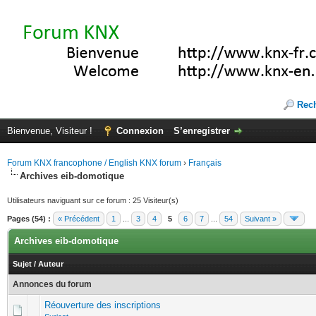
Rec
Bienvenue, Visiteur !
Connexion
S’enregistrer
Forum KNX francophone / English KNX forum
›
Français
Archives eib-domotique
Utilisateurs naviguant sur ce forum : 25 Visiteur(s)
Pages (54) :
« Précédent
1
...
3
4
5
6
7
...
54
Suivant »
Archives eib-domotique
Sujet
/
Auteur
Annonces du forum
Réouverture des inscriptions