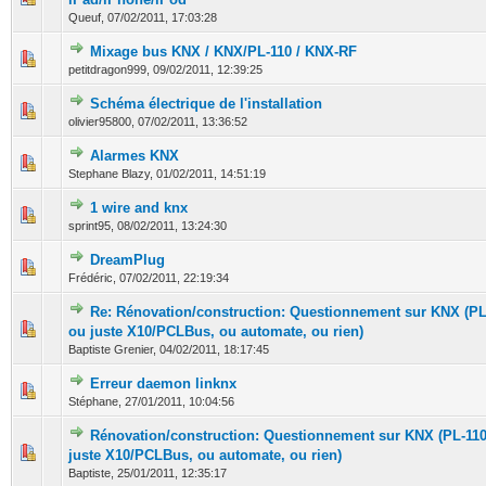
Queuf,
07/02/2011, 17:03:28
Mixage bus KNX / KNX/PL-110 / KNX-RF
0 Votes - 0 sur 5 en moyenne
1
2
3
4
5
petitdragon999,
09/02/2011, 12:39:25
Schéma électrique de l'installation
0 Votes - 0 sur 5 en moyenne
1
2
3
4
5
olivier95800,
07/02/2011, 13:36:52
Alarmes KNX
0 Votes - 0 sur 5 en moyenne
1
2
3
4
5
Stephane Blazy,
01/02/2011, 14:51:19
1 wire and knx
0 Votes - 0 sur 5 en moyenne
1
2
3
4
5
sprint95,
08/02/2011, 13:24:30
DreamPlug
0 Votes - 0 sur 5 en moyenne
1
2
3
4
5
Frédéric,
07/02/2011, 22:19:34
Re: Rénovation/construction: Questionnement sur KNX (P
0 Votes - 0 sur 5 en moyenne
1
2
3
4
5
ou juste X10/PCLBus, ou automate, ou rien)
Baptiste Grenier,
04/02/2011, 18:17:45
Erreur daemon linknx
0 Votes - 0 sur 5 en moyenne
1
2
3
4
5
Stéphane,
27/01/2011, 10:04:56
Rénovation/construction: Questionnement sur KNX (PL-11
0 Votes - 0 sur 5 en moyenne
1
2
3
4
5
juste X10/PCLBus, ou automate, ou rien)
Baptiste,
25/01/2011, 12:35:17