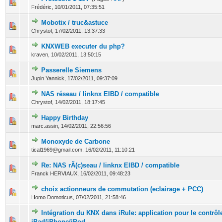
0 Votes - 0 sur 5 en moyenne
1
2
3
4
5
Frédéric,
10/01/2011, 07:35:51
Mobotix / truc&astuce
0 Votes - 0 sur 5 en moyenne
1
2
3
4
5
Chrystof,
17/02/2011, 13:37:33
KNXWEB executer du php?
0 Votes - 0 sur 5 en moyenne
1
2
3
4
5
kraven,
10/02/2011, 13:50:15
Passerelle Siemens
0 Votes - 0 sur 5 en moyenne
1
2
3
4
5
Jupin Yannick,
17/02/2011, 09:37:09
NAS réseau / linknx EIBD / compatible
0 Votes - 0 sur 5 en moyenne
1
2
3
4
5
Chrystof,
14/02/2011, 18:17:45
Happy Birthday
0 Votes - 0 sur 5 en moyenne
1
2
3
4
5
marc.assin,
14/02/2011, 22:56:56
Monoxyde de Carbone
0 Votes - 0 sur 5 en moyenne
1
2
3
4
5
tical1969@gmail.com,
16/02/2011, 11:10:21
Re: NAS rÃ(c)seau / linknx EIBD / compatible
0 Votes - 0 sur 5 en moyenne
1
2
3
4
5
Franck HERVIAUX,
16/02/2011, 09:48:23
choix actionneurs de commutation (eclairage + PCC)
0 Votes - 0 sur 5 en moyenne
1
2
3
4
5
Homo Domoticus,
07/02/2011, 21:58:46
Intégration du KNX dans iRule: application pour le contrôl
0 Votes - 0 sur 5 en moyenne
1
2
3
4
5
iPad/iPhone/iPod