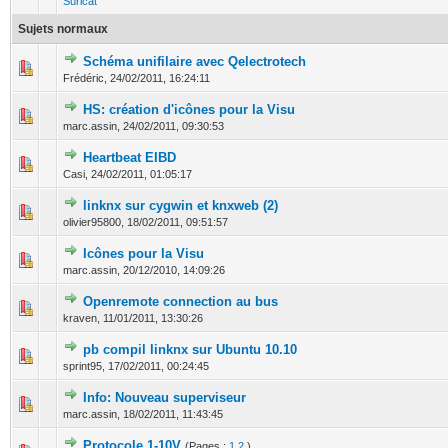
Suricat
Sujets normaux
Schéma unifilaire avec Qelectrotech
0 Votes - 0 sur 5 en moyenne
1
2
3
4
5
Frédéric,
24/02/2011, 16:24:11
HS: création d'icônes pour la Visu
0 Votes - 0 sur 5 en moyenne
1
2
3
4
5
marc.assin,
24/02/2011, 09:30:53
Heartbeat EIBD
0 Votes - 0 sur 5 en moyenne
1
2
3
4
5
Casi,
24/02/2011, 01:05:17
linknx sur cygwin et knxweb (2)
0 Votes - 0 sur 5 en moyenne
1
2
3
4
5
olivier95800,
18/02/2011, 09:51:57
Icônes pour la Visu
0 Votes - 0 sur 5 en moyenne
1
2
3
4
5
marc.assin,
20/12/2010, 14:09:26
Openremote connection au bus
0 Votes - 0 sur 5 en moyenne
1
2
3
4
5
kraven,
11/01/2011, 13:30:26
pb compil linknx sur Ubuntu 10.10
0 Votes - 0 sur 5 en moyenne
1
2
3
4
5
sprint95,
17/02/2011, 00:24:45
Info: Nouveau superviseur
0 Votes - 0 sur 5 en moyenne
1
2
3
4
5
marc.assin,
18/02/2011, 11:43:45
Protocole 1-10V
(Pages :
1
2
)