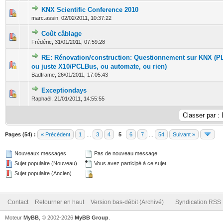
KNX Scientific Conference 2010
0 Votes - 0 sur 5 en moyenne
1
2
3
4
5
marc.assin,
02/02/2011, 10:37:22
Coût câblage
0 Votes - 0 sur 5 en moyenne
1
2
3
4
5
Frédéric,
31/01/2011, 07:59:28
RE: Rénovation/construction: Questionnement sur KNX (P
0 Votes - 0 sur 5 en moyenne
1
2
3
4
5
ou juste X10/PCLBus, ou automate, ou rien)
Badframe,
26/01/2011, 17:05:43
Exceptiondays
0 Votes - 0 sur 5 en moyenne
1
2
3
4
5
Raphaël,
21/01/2011, 14:55:55
Pages (54) :
« Précédent
1
...
3
4
5
6
7
...
54
Suivant »
Nouveaux messages
Pas de nouveau message
Sujet populaire (Nouveau)
Vous avez participé à ce sujet
Sujet populaire (Ancien)
Contact
Retourner en haut
Version bas-débit (Archivé)
Syndication RSS
Moteur
MyBB
, © 2002-2026
MyBB Group
.