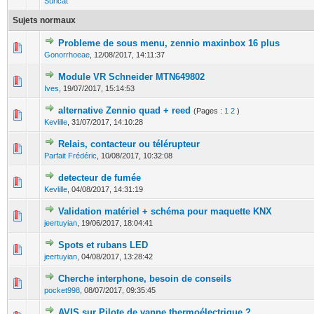
Suricat
Sujets normaux
Probleme de sous menu, zennio maxinbox 16 plus
0 Votes - 0 sur 5 en moyenne
1
2
3
4
5
Gonorrhoeae
,
12/08/2017, 14:11:37
Module VR Schneider MTN649802
0 Votes - 0 sur 5 en moyenne
1
2
3
4
5
Ives
,
19/07/2017, 15:14:53
alternative Zennio quad + reed
(Pages :
1
2
)
0 Votes - 0 sur 5 en moyenne
1
2
3
4
5
Kevlille
,
31/07/2017, 14:10:28
Relais, contacteur ou télérupteur
0 Votes - 0 sur 5 en moyenne
1
2
3
4
5
Parfait Frédéric
,
10/08/2017, 10:32:08
detecteur de fumée
0 Votes - 0 sur 5 en moyenne
1
2
3
4
5
Kevlille
,
04/08/2017, 14:31:19
Validation matériel + schéma pour maquette KNX
0 Votes - 0 sur 5 en moyenne
1
2
3
4
5
jeertuyian
,
19/06/2017, 18:04:41
Spots et rubans LED
0 Votes - 0 sur 5 en moyenne
1
2
3
4
5
jeertuyian
,
04/08/2017, 13:28:42
Cherche interphone, besoin de conseils
0 Votes - 0 sur 5 en moyenne
1
2
3
4
5
pocket998
,
08/07/2017, 09:35:45
AVIS sur Pilote de vanne thermoélectrique ?