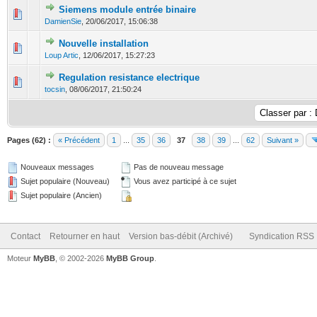
Siemens module entrée binaire
0 Votes - 0 sur 5 en moyenne
1
2
3
4
5
DamienSie
,
20/06/2017, 15:06:38
Nouvelle installation
0 Votes - 0 sur 5 en moyenne
1
2
3
4
5
Loup Artic
,
12/06/2017, 15:27:23
Regulation resistance electrique
0 Votes - 0 sur 5 en moyenne
1
2
3
4
5
tocsin
,
08/06/2017, 21:50:24
Pages (62) :
« Précédent
1
...
35
36
37
38
39
...
62
Suivant »
Nouveaux messages
Pas de nouveau message
Sujet populaire (Nouveau)
Vous avez participé à ce sujet
Sujet populaire (Ancien)
Contact
Retourner en haut
Version bas-débit (Archivé)
Syndication RSS
Moteur
MyBB
, © 2002-2026
MyBB Group
.