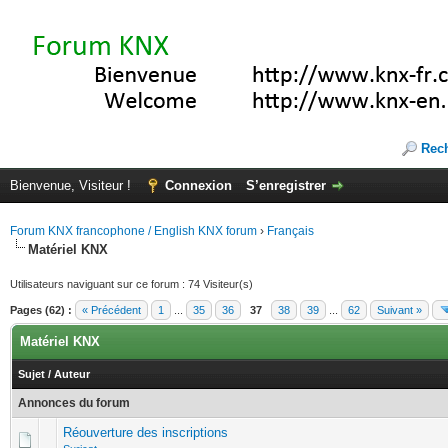
Rec
Bienvenue, Visiteur !
Connexion
S’enregistrer
Forum KNX francophone / English KNX forum
›
Français
Matériel KNX
Utilisateurs naviguant sur ce forum : 74 Visiteur(s)
Pages (62) :
« Précédent
1
...
35
36
37
38
39
...
62
Suivant »
Matériel KNX
Sujet
/
Auteur
Annonces du forum
Réouverture des inscriptions