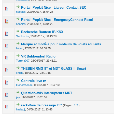
Portail Popkit Nice - Liaison Contact SEC
0 Votes - 0 sur 5 en moyenne
1
2
3
4
5
neopics
,
29/06/2017, 15:04:28
Portail Popkit Nice - EnergeasyConnect Rexel
0 Votes - 0 sur 5 en moyenne
1
2
3
4
5
neopics
,
28/06/2017, 13:04:22
Recherche Routeur IP/KNX
0 Votes - 0 sur 5 en moyenne
1
2
3
4
5
SkinkaCru
,
29/06/2017, 08:49:28
Marque et modèle pour moteurs de volets roulants
0 Votes - 0 sur 5 en moyenne
1
2
3
4
5
liohau
,
17/05/2017, 08:58:35
VR Bubbendorf Radio
0 Votes - 0 sur 5 en moyenne
1
2
3
4
5
Torrent007
,
26/06/2017, 21:41:11
THEBEN RMG 8T et MDT GLASS II Smart
0 Votes - 0 sur 5 en moyenne
1
2
3
4
5
khikhi
,
18/06/2017, 23:01:16
Controle leve tv
0 Votes - 0 sur 5 en moyenne
1
2
3
4
5
Gonorrhoeae
,
08/06/2017, 18:48:38
Question/avis interrupteurs MDT
0 Votes - 0 sur 5 en moyenne
1
2
3
4
5
jjay
,
11/06/2017, 15:20:57
rack-Baie de brassage 19"
(Pages :
1
2
)
0 Votes - 0 sur 5 en moyenne
1
2
3
4
5
hadjadji
,
04/06/2017, 11:13:46