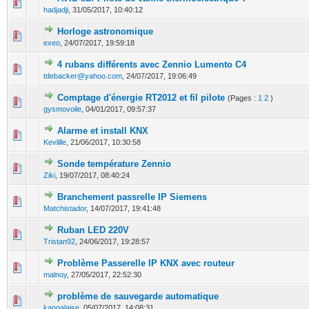
0 Votes - 0 sur 5 en moyenne
1
2
3
4
5
hadjadji
,
31/05/2017, 10:40:12
Horloge astronomique
0 Votes - 0 sur 5 en moyenne
1
2
3
4
5
exeo
,
24/07/2017, 19:59:18
4 rubans différents avec Zennio Lumento C4
0 Votes - 0 sur 5 en moyenne
1
2
3
4
5
tdebacker@yahoo.com
,
24/07/2017, 19:06:49
Comptage d'énergie RT2012 et fil pilote
(Pages :
1
2
)
0 Votes - 0 sur 5 en moyenne
1
2
3
4
5
gysmovoile
,
04/01/2017, 09:57:37
Alarme et install KNX
0 Votes - 0 sur 5 en moyenne
1
2
3
4
5
Kevlille
,
21/06/2017, 10:30:58
Sonde température Zennio
0 Votes - 0 sur 5 en moyenne
1
2
3
4
5
Ziki
,
19/07/2017, 08:40:24
Branchement passrelle IP Siemens
0 Votes - 0 sur 5 en moyenne
1
2
3
4
5
Matchistador
,
14/07/2017, 19:41:48
Ruban LED 220V
0 Votes - 0 sur 5 en moyenne
1
2
3
4
5
Tristan92
,
24/06/2017, 19:28:57
Problème Passerelle IP KNX avec routeur
0 Votes - 0 sur 5 en moyenne
1
2
3
4
5
malnoy
,
27/05/2017, 22:52:30
problème de sauvegarde automatique
0 Votes - 0 sur 5 en moyenne
1
2
3
4
5
kangalaise
,
05/07/2017, 14:08:31