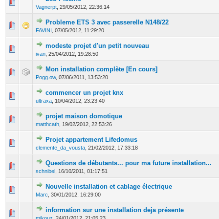
0 Votes - 0 sur 5 en moyenne
1
2
3
4
5
Vagnerpt
,
29/05/2012, 22:36:14
Probleme ETS 3 avec passerelle N148/22
0 Votes - 0 sur 5 en moyenne
1
2
3
4
5
FAVINI
,
07/05/2012, 11:29:20
modeste projet d'un petit nouveau
0 Votes - 0 sur 5 en moyenne
1
2
3
4
5
ivan
,
25/04/2012, 19:28:50
Mon installation complète [En cours]
0 Votes - 0 sur 5 en moyenne
1
2
3
4
5
Pogg.ow
,
07/06/2011, 13:53:20
commencer un projet knx
0 Votes - 0 sur 5 en moyenne
1
2
3
4
5
ultraxa
,
10/04/2012, 23:23:40
projet maison domotique
0 Votes - 0 sur 5 en moyenne
1
2
3
4
5
matthcath
,
19/02/2012, 22:53:26
Projet appartement Lifedomus
0 Votes - 0 sur 5 en moyenne
1
2
3
4
5
clemente_da_vousta
,
21/02/2012, 17:33:18
Questions de débutants... pour ma future installation...
0 Votes - 0 sur 5 en moyenne
1
2
3
4
5
schnibel
,
16/10/2011, 01:17:51
Nouvelle installation et cablage électrique
0 Votes - 0 sur 5 en moyenne
1
2
3
4
5
Marc
,
30/01/2012, 16:29:00
information sur une installation deja présente
0 Votes - 0 sur 5 en moyenne
1
2
3
4
5
mikouz
,
24/01/2012, 21:05:23