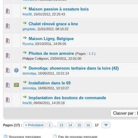
Maison passive à ossature bois
0 Votes - 0 sur 5 en moyenne
1
2
3
4
5
fma38
,
15/01/2012, 22:25:43
Chalet rénové grace a knx
0 Votes - 0 sur 5 en moyenne
1
2
3
4
5
gingolais
,
11/01/2012, 08:15:22
Maison Ligny, Belgique
0 Votes - 0 sur 5 en moyenne
1
2
3
4
5
Ryuma
,
03/10/2011, 14:05:05
Photos de mon armoire
(Pages :
1
2
)
0 Votes - 0 sur 5 en moyenne
1
2
3
4
5
Philippe Collignon,
23/04/2011, 22:01:00
Domotiqa: showroom tertiaire dans la loire (42)
1 Votes - 5 sur 5 en moyenne
1
2
3
4
5
domotiqa
,
16/06/2011, 10:21:14
Installation dans le 69
1 Votes - 5 sur 5 en moyenne
1
2
3
4
5
domotiqa
,
16/06/2011, 10:10:27
Implantation des boutons de commande
1 Votes - 1 sur 5 en moyenne
1
2
3
4
5
fma38
,
09/06/2011, 14:20:18
Pages (17) :
« Précédent
1
...
13
14
15
16
17
Nouveaux messages
Pas de nouveau message