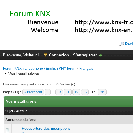
Rec
Bienvenue, Visiteur !
Connexion
S’enregistrer
Forum KNX francophone / English KNX forum
›
Français
Vos installations
Utilisateurs naviguant sur ce forum : 23 Visiteur(s)
Pages (17) :
« Précédent
1
...
13
14
15
16
17
Vos installations
Sujet
/
Auteur
Annonces du forum
Réouverture des inscriptions