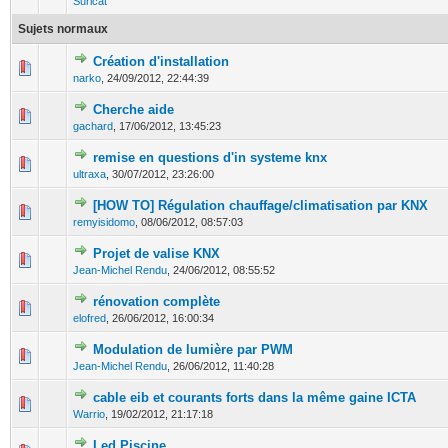
Suricat
Sujets normaux
Création d'installation
0 Votes - 0 sur 5 en moyenne
1
2
3
4
5
narko
,
24/09/2012, 22:44:39
Cherche aide
0 Votes - 0 sur 5 en moyenne
1
2
3
4
5
gachard
,
17/06/2012, 13:45:23
remise en questions d'in systeme knx
0 Votes - 0 sur 5 en moyenne
1
2
3
4
5
ultraxa
,
30/07/2012, 23:26:00
[HOW TO] Régulation chauffage/climatisation par KNX
0 Votes - 0 sur 5 en moyenne
1
2
3
4
5
remyisidomo
,
08/06/2012, 08:57:03
Projet de valise KNX
0 Votes - 0 sur 5 en moyenne
1
2
3
4
5
Jean-Michel Rendu
,
24/06/2012, 08:55:52
rénovation complète
0 Votes - 0 sur 5 en moyenne
1
2
3
4
5
elofred
,
26/06/2012, 16:00:34
Modulation de lumière par PWM
0 Votes - 0 sur 5 en moyenne
1
2
3
4
5
Jean-Michel Rendu
,
26/06/2012, 11:40:28
cable eib et courants forts dans la même gaine ICTA
0 Votes - 0 sur 5 en moyenne
1
2
3
4
5
Warrio
,
19/02/2012, 21:17:18
Led Piscine