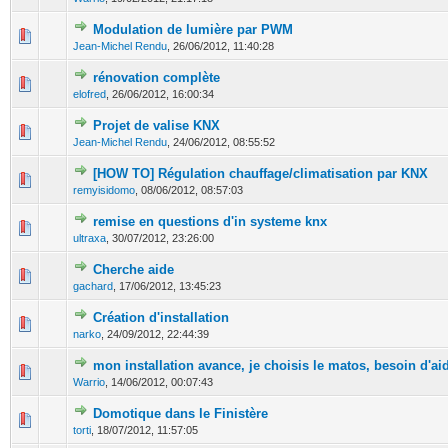
Modulation de lumière par PWM
0 Votes - 0 sur 5 en moyenne
1
2
3
4
5
Jean-Michel Rendu
,
26/06/2012, 11:40:28
rénovation complète
0 Votes - 0 sur 5 en moyenne
1
2
3
4
5
elofred
,
26/06/2012, 16:00:34
Projet de valise KNX
0 Votes - 0 sur 5 en moyenne
1
2
3
4
5
Jean-Michel Rendu
,
24/06/2012, 08:55:52
[HOW TO] Régulation chauffage/climatisation par KNX
0 Votes - 0 sur 5 en moyenne
1
2
3
4
5
remyisidomo
,
08/06/2012, 08:57:03
remise en questions d'in systeme knx
0 Votes - 0 sur 5 en moyenne
1
2
3
4
5
ultraxa
,
30/07/2012, 23:26:00
Cherche aide
0 Votes - 0 sur 5 en moyenne
1
2
3
4
5
gachard
,
17/06/2012, 13:45:23
Création d'installation
0 Votes - 0 sur 5 en moyenne
1
2
3
4
5
narko
,
24/09/2012, 22:44:39
mon installation avance, je choisis le matos, besoin d'ai
0 Votes - 0 sur 5 en moyenne
1
2
3
4
5
Warrio
,
14/06/2012, 00:07:43
Domotique dans le Finistère
0 Votes - 0 sur 5 en moyenne
1
2
3
4
5
torti
,
18/07/2012, 11:57:05