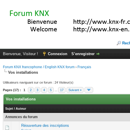
Rec
Bienvenue, Visiteur !
Connexion
S’enregistrer
Forum KNX francophone / English KNX forum
›
Français
Vos installations
Utilisateurs naviguant sur ce forum : 24 Visiteur(s)
Pages (17) :
1
2
3
4
5
...
17
Suivant »
Vos installations
Sujet
/
Auteur
Annonces du forum
Réouverture des inscriptions