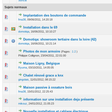
Suricat
Sujets normaux
Implantation des boutons de commande
1 Votes - 1 sur 5 en moyenne
1
2
3
4
5
fma38
,
09/06/2011, 14:20:18
Installation dans le 69
1 Votes - 5 sur 5 en moyenne
1
2
3
4
5
domotiqa
,
16/06/2011, 10:10:27
Domotiqa: showroom tertiaire dans la loire (42)
1 Votes - 5 sur 5 en moyenne
1
2
3
4
5
domotiqa
,
16/06/2011, 10:21:14
Photos de mon armoire
(Pages :
1
2
)
0 Votes - 0 sur 5 en moyenne
1
2
3
4
5
Philippe Collignon,
23/04/2011, 22:01:00
Maison Ligny, Belgique
0 Votes - 0 sur 5 en moyenne
1
2
3
4
5
Ryuma
,
03/10/2011, 14:05:05
Chalet rénové grace a knx
0 Votes - 0 sur 5 en moyenne
1
2
3
4
5
gingolais
,
11/01/2012, 08:15:22
Maison passive à ossature bois
0 Votes - 0 sur 5 en moyenne
1
2
3
4
5
fma38
,
15/01/2012, 22:25:43
information sur une installation deja présente
0 Votes - 0 sur 5 en moyenne
1
2
3
4
5
mikouz
,
24/01/2012, 21:05:23
Nouvelle installation et cablage électrique