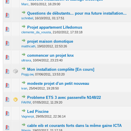
0 Votes - 0 sur 5 en moyenne
1
2
3
4
5
Marc
,
30/01/2012, 16:29:00
Questions de débutants... pour ma future installation...
0 Votes - 0 sur 5 en moyenne
1
2
3
4
5
schnibel
,
16/10/2011, 01:17:51
Projet appartement Lifedomus
0 Votes - 0 sur 5 en moyenne
1
2
3
4
5
clemente_da_vousta
,
21/02/2012, 17:33:18
projet maison domotique
0 Votes - 0 sur 5 en moyenne
1
2
3
4
5
matthcath
,
19/02/2012, 22:53:26
commencer un projet knx
0 Votes - 0 sur 5 en moyenne
1
2
3
4
5
ultraxa
,
10/04/2012, 23:23:40
Mon installation complète [En cours]
0 Votes - 0 sur 5 en moyenne
1
2
3
4
5
Pogg.ow
,
07/06/2011, 13:53:20
modeste projet d'un petit nouveau
0 Votes - 0 sur 5 en moyenne
1
2
3
4
5
ivan
,
25/04/2012, 19:28:50
Probleme ETS 3 avec passerelle N148/22
0 Votes - 0 sur 5 en moyenne
1
2
3
4
5
FAVINI
,
07/05/2012, 11:29:20
Led Piscine
0 Votes - 0 sur 5 en moyenne
1
2
3
4
5
Vagnerpt
,
29/05/2012, 22:36:14
cable eib et courants forts dans la même gaine ICTA
0 Votes - 0 sur 5 en moyenne
1
2
3
4
5
Warrio
,
19/02/2012, 21:17:18