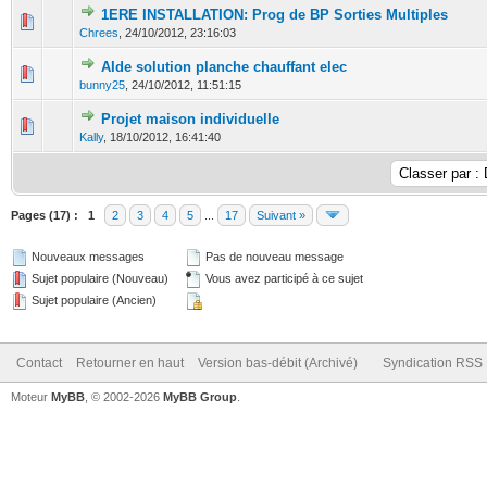
1ERE INSTALLATION: Prog de BP Sorties Multiples
0 Votes - 0 sur 5 en moyenne
1
2
3
4
5
Chrees
,
24/10/2012, 23:16:03
AIde solution planche chauffant elec
0 Votes - 0 sur 5 en moyenne
1
2
3
4
5
bunny25
,
24/10/2012, 11:51:15
Projet maison individuelle
0 Votes - 0 sur 5 en moyenne
1
2
3
4
5
Kally
,
18/10/2012, 16:41:40
Pages (17) :
1
2
3
4
5
...
17
Suivant »
Nouveaux messages
Pas de nouveau message
Sujet populaire (Nouveau)
Vous avez participé à ce sujet
Sujet populaire (Ancien)
Contact
Retourner en haut
Version bas-débit (Archivé)
Syndication RSS
Moteur
MyBB
, © 2002-2026
MyBB Group
.