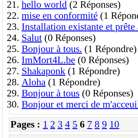
hello world
(2 Réponses)
mise en conformité
(1 Répon
Installation existante et prête
Salut
(0 Réponses)
Bonjour à tous.
(1 Répondre)
ImMort4L.be
(0 Réponses)
Shakaponk
(1 Répondre)
Aloha
(1 Répondre)
Bonjour à tous
(0 Réponses)
Bonjour et merci de m'acceuil
Pages :
1
2
3
4
5
6
7
8
9
10