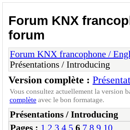
Forum KNX francop
forum
Forum KNX francophone / Eng
Présentations / Introducing
Version complète :
Présentat
Vous consultez actuellement la version 
complète
avec le bon formatage.
Présentations / Introducing
Pages :
1
2
3
4
5
6
7
8
9
10