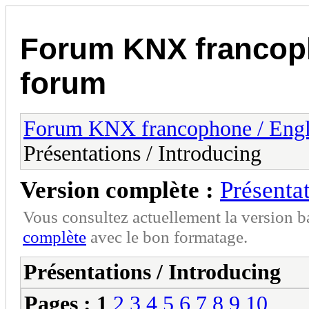
Forum KNX francop
forum
Forum KNX francophone / Eng
Présentations / Introducing
Version complète :
Présentat
Vous consultez actuellement la version 
complète
avec le bon formatage.
Présentations / Introducing
Pages :
1
2
3
4
5
6
7
8
9
10