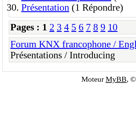
Présentation
(1 Répondre)
Pages :
1
2
3
4
5
6
7
8
9
10
Forum KNX francophone / Eng
Présentations / Introducing
Moteur
MyBB
, 