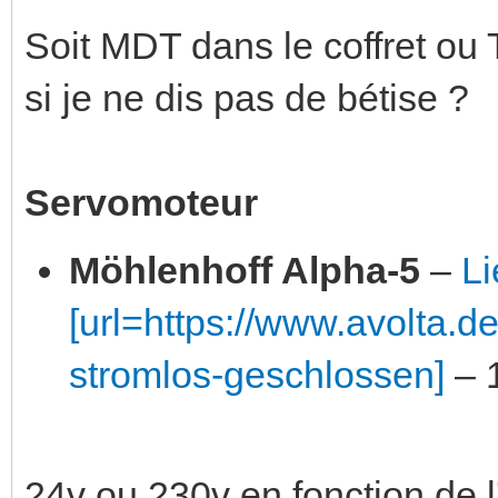
Soit MDT dans le coffret ou
si je ne dis pas de bétise ?
Servomoteur
Möhlenhoff Alpha-5
–
Li
[url=https://www.avolta.de
stromlos-geschlossen]
– 
24v ou 230v en fonction de l