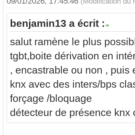
09/01/2026, 17:45:46
(Modification du
benjamin13 a écrit :
salut ramène le plus possibl
tgbt,boite dérivation en inté
, encastrable ou non , puis 
knx avec des inters/bps cla
forçage /bloquage
détecteur de présence knx