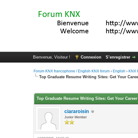
Bienvenue, Visiteur !
Connexion
S’enregistrer
Forum KNX francophone / English KNX forum
›
English
›
KNX 
Top Graduate Resume Writing Sites: Get Your Career
Moyenne : 0 (0 vote(s))
1
2
3
4
5
Top Graduate Resume Writing Sites: Get Your Career 
ciararoisin
Junior Member