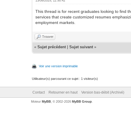
13/08/2025, 12:50:42
This thread is for recent graduates looking to find th
services that create customized resumes emphasizin
employment markets.
Trouver
«
Sujet précédent
|
Sujet suivant
»
Voir une version imprimable
Utilisateur(s) parcourant ce sujet : 1 visiteur(s)
Contact
Retourner en haut
Version bas-débit (Archivé)
Moteur
MyBB
, © 2002-2026
MyBB Group
.