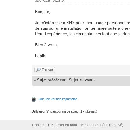
31/07/2025, 20:25:14
Bonjour,
Je m'intéresse à KNX pour mon usage personnel rés
Je suis sur une installation on terminée suite à une d
Peu d'expérience, les circonstances font que je dois
Bien à vous,
bdplb.
Trouver
«
Sujet précédent
|
Sujet suivant
»
Voir une version imprimable
Utilisateur(s) parcourant ce sujet : 1 visiteur(s)
Contact
Retourner en haut
Version bas-débit (Archivé)