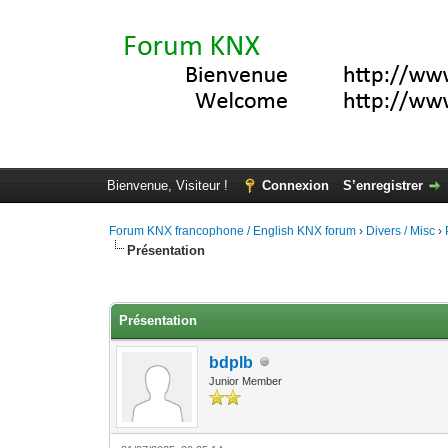
Bienvenue, Visiteur !
Connexion
S’enregistrer
Forum KNX francophone / English KNX forum
›
Divers / Misc
›
Présentation
Moyenne : 0 (0 vote(s))
1
2
3
4
5
Présentation
bdplb
Junior Member