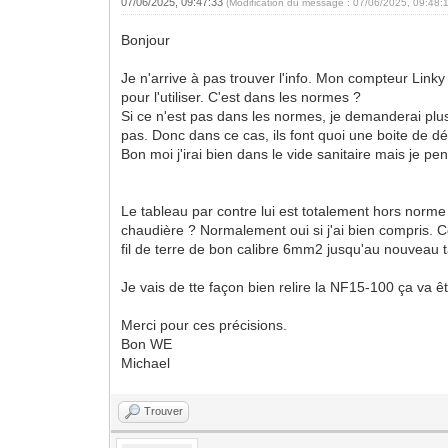
07/06/2025, 09:47:33
(Modification du message : 07/06/2025, 09:48:
Bonjour
Je n'arrive à pas trouver l'info. Mon compteur Link
pour l'utiliser. C'est dans les normes ?
Si ce n'est pas dans les normes, je demanderai plu
pas. Donc dans ce cas, ils font quoi une boite de dér
Bon moi j'irai bien dans le vide sanitaire mais je p
Le tableau par contre lui est totalement hors norme
chaudière ? Normalement oui si j'ai bien compris. Co
fil de terre de bon calibre 6mm2 jusqu'au nouveau t
Je vais de tte façon bien relire la NF15-100 ça va 
Merci pour ces précisions.
Bon WE
Michael
Trouver