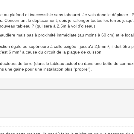
me au plafond et inaccessible sans tabouret. Je vais donc le déplacer. 
s. Concernant le déplacement, dois je rallonger toutes les terres jusqu
 nouveau tableau ? (qui sera à 2,5m à vol d'oiseau)
chaudière mais pas à proximité immédiate (au moins à 60 cm) et le local
ction égale ou supérieure à celle exigée ; jusqu'à 2,5mm², il doit être 
'est 6 mm² à cause du circuit de la plaque de cuisson.
nducteurs de terre (dans le tableau actuel ou dans une boîte de connexio
s une gaine pour une installation plus "propre").
 dans cette maison, ils ont dû faire le minimum pour le passage du cons