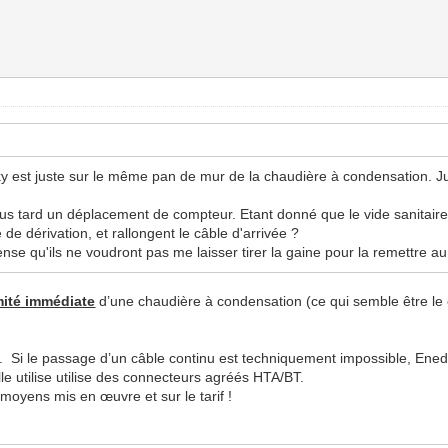
nky est juste sur le même pan de mur de la chaudière à condensation. J
lus tard un déplacement de compteur. Etant donné que le vide sanitair
 de dérivation, et rallongent le câble d'arrivée ?
pense qu'ils ne voudront pas me laisser tirer la gaine pour la remettre 
mité immédiate
d’une chaudière à condensation (ce qui semble être le ca
 Si le passage d’un câble continu est techniquement impossible, Enedi
le utilise utilise des connecteurs agréés HTA/BT.
 moyens mis en œuvre et sur le tarif !