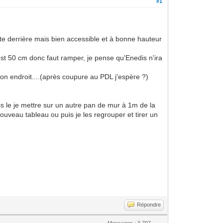
#1
te derrière mais bien accessible et à bonne hauteur
st 50 cm donc faut ramper, je pense qu'Enedis n'ira
 bon endroit....(après coupure au PDL j'espère ?)
is le je mettre sur un autre pan de mur à 1m de la
ouveau tableau ou puis je les regrouper et tirer un
Répondre
Messages : 3,797