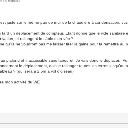
10 par
Mettero
.)
y est juste sur le même pan de mur de la chaudière à condensation. Jus
s tard un déplacement de compteur. Etant donné que le vide sanitaire e
ivation, et rallongent le câble d'arrivée ?
ense qu'ils ne voudront pas me laisser tirer la gaine pour la remettre au
 au plafond et inaccessible sans tabouret. Je vais donc le déplacer. Pu
ncernant le déplacement, dois je rallonger toutes les terres jusqu'au n
ableau ? (qui sera à 2,5m à vol d'oiseau)
être mon activité du WE