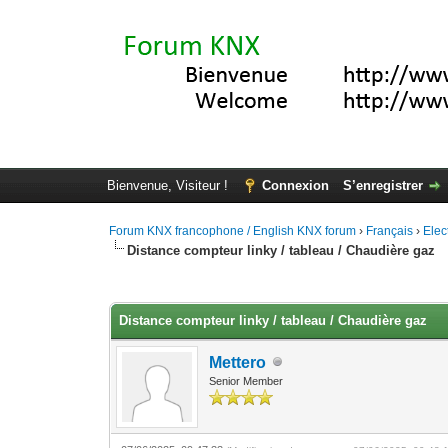
Bienvenue, Visiteur !
Connexion
S’enregistrer
Forum KNX francophone / English KNX forum
›
Français
›
Elec
Distance compteur linky / tableau / Chaudière gaz
Moyenne : 0 (0 vote(s))
1
2
3
4
5
Distance compteur linky / tableau / Chaudière gaz
Mettero
Senior Member