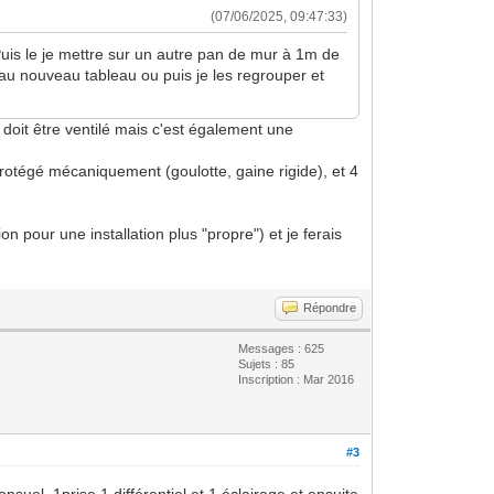
(07/06/2025, 09:47:33)
Puis le je mettre sur un autre pan de mur à 1m de
'au nouveau tableau ou puis je les regrouper et
 doit être ventilé mais c'est également une
protégé mécaniquement (goulotte, gaine rigide), et 4
n pour une installation plus "propre") et je ferais
Répondre
Messages : 625
Sujets : 85
Inscription : Mar 2016
#3
uel, 1prise 1 différentiel et 1 éclairage et ensuite