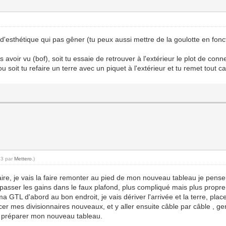
'esthétique qui pas gêner (tu peux aussi mettre de la goulotte en fonc
as avoir vu (bof), soit tu essaie de retrouver à l'extérieur le plot de con
 soit tu refaire un terre avec un piquet à l'extérieur et tu remet tout c
13 par
Mettero
.)
itaire, je vais la faire remonter au pied de mon nouveau tableau je pense
passer les gains dans le faux plafond, plus compliqué mais plus propre
ma GTL d'abord au bon endroit, je vais dériver l'arrivée et la terre, pla
lacer mes divisionnaires nouveaux, et y aller ensuite câble par câble ,
ur préparer mon nouveau tableau.