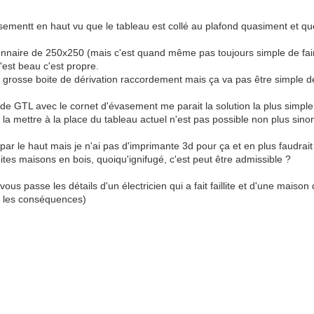
ementt en haut vu que le tableau est collé au plafond quasiment et que
llonnaire de 250x250 (mais c'est quand même pas toujours simple de fair
c'est beau c'est propre.
 une grosse boite de dérivation raccordement mais ça va pas être simple d
 GTL avec le cornet d'évasement me parait la solution la plus simple à 
 la mettre à la place du tableau actuel n'est pas possible non plus sino
 par le haut mais je n'ai pas d'imprimante 3d pour ça et en plus faudrai
oites maisons en bois, quoiqu'ignifugé, c'est peut être admissible ?
 vous passe les détails d'un électricien qui a fait faillite et d'une maiso
re les conséquences)