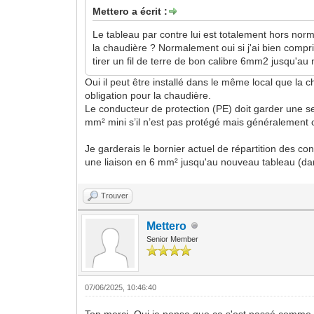
Mettero a écrit :
Le tableau par contre lui est totalement hors nor
la chaudière ? Normalement oui si j'ai bien compri
tirer un fil de terre de bon calibre 6mm2 jusqu'au
Oui il peut être installé dans le même local que la 
obligation pour la chaudière.
Le conducteur de protection (PE) doit garder une se
mm² mini s’il n’est pas protégé mais généralement c
Je garderais le bornier actuel de répartition des co
une liaison en 6 mm² jusqu'au nouveau tableau (dan
Trouver
Mettero
Senior Member
07/06/2025, 10:46:40
Top merci. Oui je pense que ça s'est passé comme ça