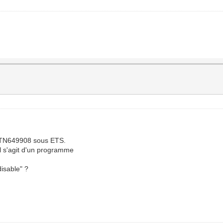
MTN649908 sous ETS.
l s'agit d'un programme
isable" ?