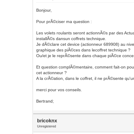
Bonjour,
Pour prÃ©ciser ma question :
Les volets roulants seront actionnÃ©s par des Act
installÃ©s dansun coffrets technique.
Je dÃ©clare cet device (actionneur 689908) au niv
graphique des piÃ©ces dans lecoffret technique ?
Ou/et je le reprÃ©sente dans chaque piÃ©ce conce
Et question complÃ©mentaire, comment fait-on pou
cet actionneur ?
A la crÃ©ation, dans le coffret, il ne prÃ©sente qu'u
merci pour vos conseils.
Bertrand;
bricoknx
Unregistered