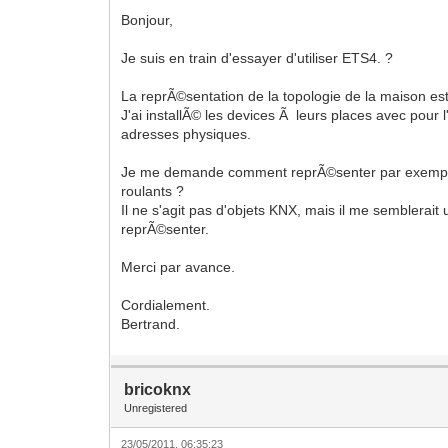
Bonjour,
Je suis en train d'essayer d'utiliser ETS4. ?
La reprÃ©sentation de la topologie de la maison est
J'ai installÃ© les devices Ã leurs places avec pour 
adresses physiques.
Je me demande comment reprÃ©senter par exemple
roulants ?
Il ne s'agit pas d'objets KNX, mais il me semblerait u
reprÃ©senter.
Merci par avance.
Cordialement.
Bertrand.
bricoknx
Unregistered
23/05/2011, 06:35:23