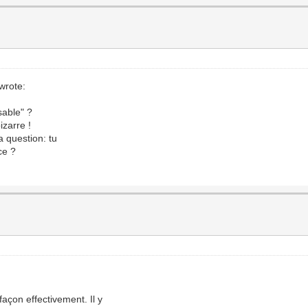
wrote:
sable" ?
zarre !
a question: tu
ce ?
açon effectivement. Il y