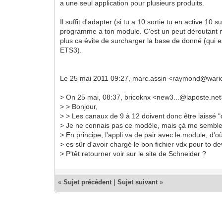
a une seul application pour plusieurs produits.
Il suffit d'adapter (si tu a 10 sortie tu en active 10 su
programme a ton module. C'est un peut déroutant mai
plus ca évite de surcharger la base de donné (qui e
ETS3).
Le 25 mai 2011 09:27, marc.assin <raymond@warich
> On 25 mai, 08:37, bricoknx <new3...@laposte.net
> > Bonjour,
> > Les canaux de 9 à 12 doivent donc être laissé "
> Je ne connais pas ce modèle, mais çà me semble 
> En principe, l'appli va de pair avec le module, d'où
> es sûr d'avoir chargé le bon fichier vdx pour to de
> P'têt retourner voir sur le site de Schneider ?
«
Sujet précédent
|
Sujet suivant
»