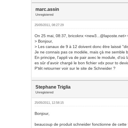
marc.assin
Unregistered
25/05/2011, 08:27:29
On 25 mai, 08:37, bricoknx <new3...@laposte.net> 
> Bonjour,
> Les canaux de 9 à 12 doivent donc être laissé "di
Je ne connais pas ce modèle, mais çà me semble bi
En principe, l'appli va de pair avec le module, d'où l
es sûr d'avoir chargé le bon fichier vdx pour to devi
P'têt retourner voir sur le site de Schneider ?
Stephane Triglia
Unregistered
25/05/2011, 12:58:15
Bonjour,
beaucoup de produit schneider fonctionne de cette f