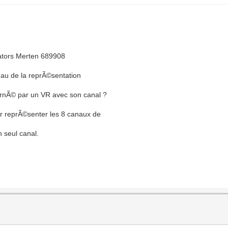
uators Merten 689908
eau de la reprÃ©sentation
rnÃ© par un VR avec son canal ?
r reprÃ©senter les 8 canaux de
n seul canal.