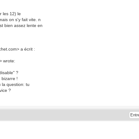
r les 12) le
s on s'y fait vite. n
st bien assez lente en
et.com> a écrit :
> wrote:
disable" ?
bizarre !
 la question: tu
vice ?