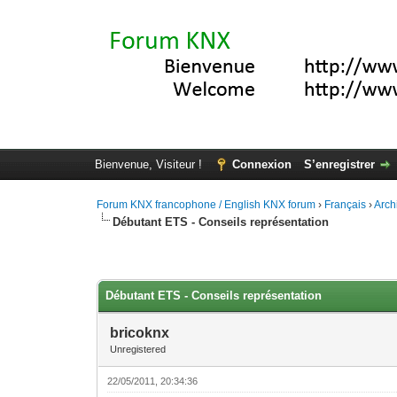
Bienvenue, Visiteur !
Connexion
S’enregistrer
Forum KNX francophone / English KNX forum
›
Français
›
Arch
Débutant ETS - Conseils représentation
Moyenne : 0 (0 vote(s))
1
2
3
4
5
Débutant ETS - Conseils représentation
bricoknx
Unregistered
22/05/2011, 20:34:36