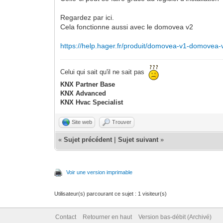
Regardez par ici.
Cela fonctionne aussi avec le domovea v2
https://help.hager.fr/produit/domovea-v1-domovea-
Celui qui sait qu'il ne sait pas
KNX Partner Base
KNX Advanced
KNX Hvac Specialist
Site web
Trouver
«
Sujet précédent
|
Sujet suivant
»
Voir une version imprimable
Utilisateur(s) parcourant ce sujet : 1 visiteur(s)
Contact
Retourner en haut
Version bas-débit (Archivé)