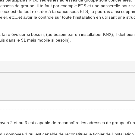
dressess de groupe, il te faut par exemple ETS et une passerelle pour se
 mieux est de tout re-créer à ta sauce sous ETS, tu pourras ainsi suppri
l, etc...et avoir le contrôle sur toute l'installation en utilisant une s
la faire évoluer si besoin, (au besoin par un installateur KNX), il doit bie
uis dans le 91 mais mobile si besoin).
domovea 2 et ou 3 est capable de reconnaître les adresses de groupe d'u
n du domovea 1 qui est capable de reconstituer le fichier de l'installation