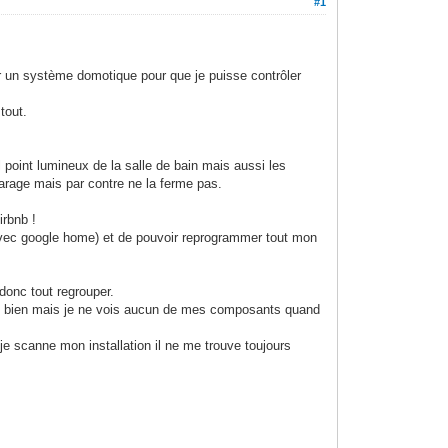
#1
ler un système domotique pour que je puisse contrôler
tout.
l point lumineux de la salle de bain mais aussi les
garage mais par contre ne la ferme pas.
irbnb !
e avec google home) et de pouvoir reprogrammer tout mon
donc tout regrouper.
arre bien mais je ne vois aucun de mes composants quand
nd je scanne mon installation il ne me trouve toujours