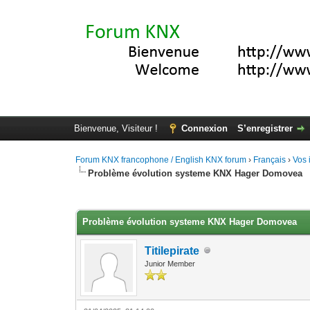
Bienvenue, Visiteur !
Connexion
S’enregistrer
Forum KNX francophone / English KNX forum
›
Français
›
Vos 
Problème évolution systeme KNX Hager Domovea
Moyenne : 0 (0 vote(s))
1
2
3
4
5
Problème évolution systeme KNX Hager Domovea
Titilepirate
Junior Member