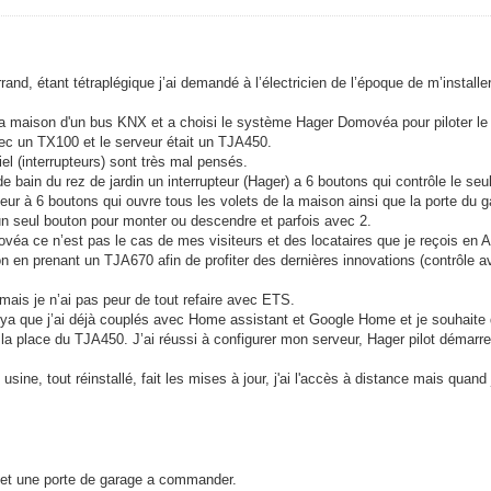
rand, étant tétraplégique j’ai demandé à l’électricien de l’époque de m’instal
ma maison d'un bus KNX et a choisi le système Hager Domovéa pour piloter le 
ec un TX100 et le serveur était un TJA450.
el (interrupteurs) sont très mal pensés.
 bain du rez de jardin un interrupteur (Hager) a 6 boutons qui contrôle le seu
eur à 6 boutons qui ouvre tous les volets de la maison ainsi que la porte du 
n seul bouton pour monter ou descendre et parfois avec 2.
omovéa ce n’est pas le cas de mes visiteurs et des locataires que je reçois en A
ation en prenant un TJA670 afin de profiter des dernières innovations (contrôl
 mais je n’ai pas peur de tout refaire avec ETS.
Tuya que j’ai déjà couplés avec Home assistant et Google Home et je souhaite 
à la place du TJA450. J’ai réussi à configurer mon serveur, Hager pilot dém
on usine, tout réinstallé, fait les mises à jour, j'ai l'accès à distance mais qua
ts et une porte de garage a commander.