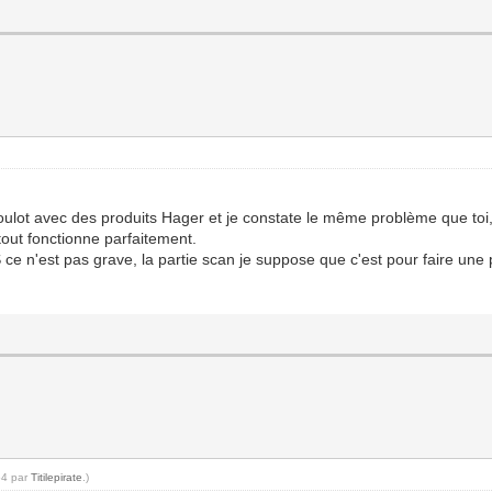
e boulot avec des produits Hager et je constate le même problème que toi
tout fonctionne parfaitement.
TS ce n'est pas grave, la partie scan je suppose que c'est pour faire u
54 par
Titilepirate
.)