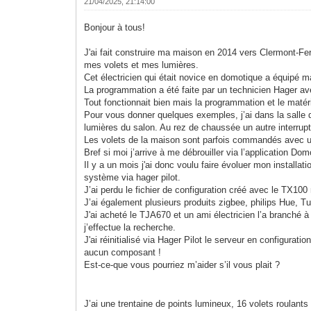
21/04/2025, 21:14:00
Bonjour à tous!
J'ai fait construire ma maison en 2014 vers Clermont-Fer
mes volets et mes lumières.
Cet électricien qui était novice en domotique a équipé 
La programmation a été faite par un technicien Hager av
Tout fonctionnait bien mais la programmation et le matéri
Pour vous donner quelques exemples, j’ai dans la salle de
lumières du salon. Au rez de chaussée un autre interrupt
Les volets de la maison sont parfois commandés avec u
Bref si moi j’arrive à me débrouiller via l’application D
Il y a un mois j'ai donc voulu faire évoluer mon install
système via hager pilot.
J’ai perdu le fichier de configuration créé avec le TX100
J’ai également plusieurs produits zigbee, philips Hue, 
J'ai acheté le
TJA670
et un ami électricien l’a branché 
j’effectue la recherche.
J'ai réinitialisé via Hager Pilot le serveur en configurati
aucun composant !
Est-ce-que vous pourriez m’aider s’il vous plait ?
J’ai une trentaine de points lumineux, 16 volets roulan