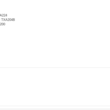
XA224
ER TXA204B
A200