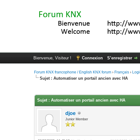
Bienvenue, Visiteur !
Connexion
S’enregistrer
Forum KNX francophone / English KNX forum
›
Français
›
Logi
Sujet : Automatiser un portail ancien avec HA
Moyenne : 0 (0 vote(s))
1
2
3
4
5
Sujet : Automatiser un portail ancien avec HA
djoe
Junior Member