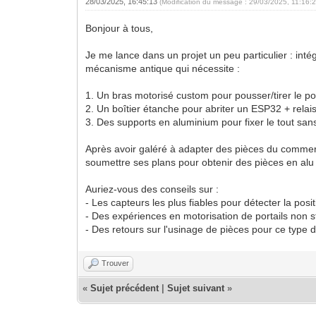
28/03/2025, 16:45:13
(Modification du message : 29/03/2025, 11:16:
Bonjour à tous,
Je me lance dans un projet un peu particulier : inté
mécanisme antique qui nécessite :
1. Un bras motorisé custom pour pousser/tirer le por
2. Un boîtier étanche pour abriter un ESP32 + rela
3. Des supports en aluminium pour fixer le tout san
Après avoir galéré à adapter des pièces du comme
soumettre ses plans pour obtenir des pièces en alu 
Auriez-vous des conseils sur :
- Les capteurs les plus fiables pour détecter la posit
- Des expériences en motorisation de portails non 
- Des retours sur l'usinage de pièces pour ce type d'
Trouver
«
Sujet précédent
|
Sujet suivant
»