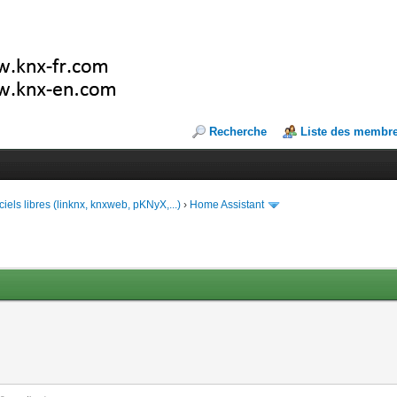
Recherche
Liste des membr
ciels libres (linknx, knxweb, pKNyX,...)
›
Home Assistant