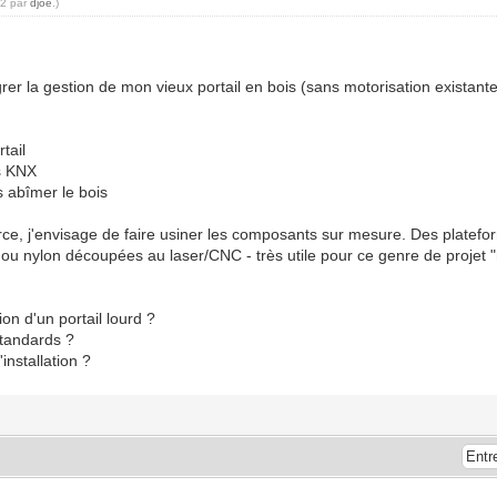
22 par
djoe
.)
grer la gestion de mon vieux portail en bois (sans motorisation existant
tail
is KNX
s abîmer le bois
rce, j'envisage de faire usiner les composants sur mesure. Des plat
ou nylon découpées au laser/CNC - très utile pour ce genre de projet "
ion d'un portail lourd ?
standards ?
installation ?