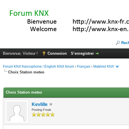
Rec
Bienvenue, Visiteur !
Connexion
S’enregistrer
Forum KNX francophone / English KNX forum
›
Français
›
Matériel KNX
Choix Station meteo
(s))
Choix Station meteo
Kevlille
Posting Freak