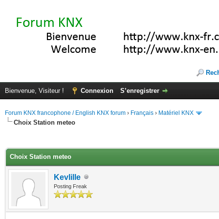
Rec
Bienvenue, Visiteur !
Connexion
S’enregistrer
Forum KNX francophone / English KNX forum
›
Français
›
Matériel KNX
Choix Station meteo
(s))
Choix Station meteo
Kevlille
Posting Freak