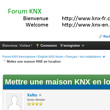
Rec
Bienvenue, Visiteur !
Connexion
S’enregistrer
Forum KNX francophone / English KNX forum
›
Français
›
Vos installations
Mettre une maison KNX en location
(s))
Mettre une maison KNX en lo
XeNo
Senior Member