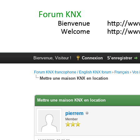
Bienvenue, Visiteur !
Connexion
S’enregistrer
Forum KNX francophone / English KNX forum
›
Français
›
Vos 
Mettre une maison KNX en location
Moyenne : 0 (0 vote(s))
1
2
3
4
5
Mettre une maison KNX en location
pierrem
Member