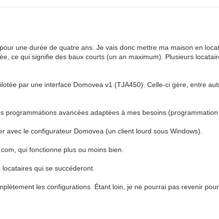
ger pour une durée de quatre ans. Je vais donc mettre ma maison en loc
e, ce qui signifie des baux courts (un an maximum). Plusieurs locatai
lotée par une interface Domovea v1 (TJA450). Celle-ci gère, entre autr
des programmations avancées adaptées à mes besoins (programmation pa
er avec le configurateur Domovea (un client lourd sous Windows).
.com, qui fonctionne plus ou moins bien.
locataires qui se succéderont.
omplètement les configurations. Étant loin, je ne pourrai pas revenir po