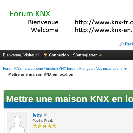
Rec
Bienvenue, Visiteur !
Connexion
S’enregistrer
Forum KNX francophone / English KNX forum
›
Français
›
Vos installations
Mettre une maison KNX en location
(s))
Mettre une maison KNX en lo
Ives
Posting Freak