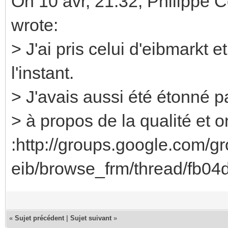
On 10 avr, 21:32, Philippe 
wrote:
> J'ai pris celui d'eibmarkt
l'instant.
> J'avais aussi été étonné par
> à propos de la qualité et 
:http://groups.google.com/g
eib/browse_frm/thread/fb04d
«
Sujet précédent
|
Sujet suivant
»