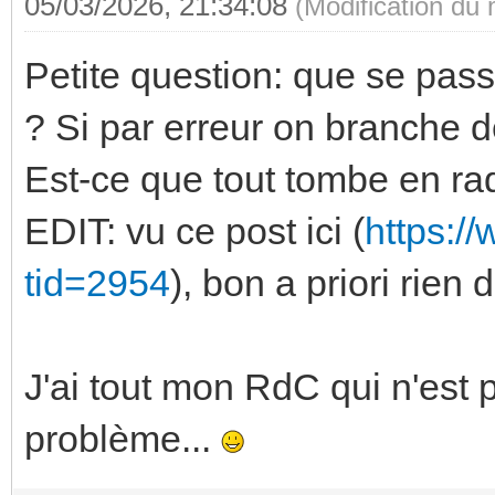
05/03/2026, 21:34:08
(Modification du
Petite question: que se pass
? Si par erreur on branche 
Est-ce que tout tombe en ra
EDIT: vu ce post ici (
https:/
tid=2954
), bon a priori rien
J'ai tout mon RdC qui n'est 
problème...