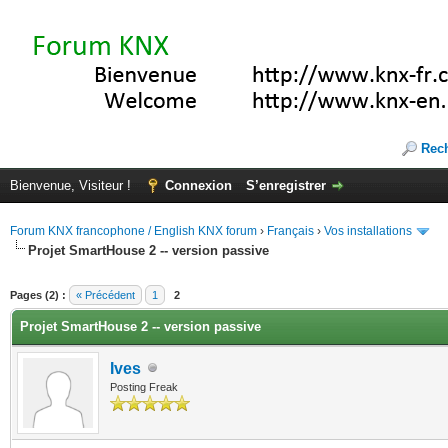
Rec
Bienvenue, Visiteur !
Connexion
S’enregistrer
Forum KNX francophone / English KNX forum
›
Français
›
Vos installations
Projet SmartHouse 2 -- version passive
(s))
Pages (2) :
« Précédent
1
2
Projet SmartHouse 2 -- version passive
Ives
Posting Freak