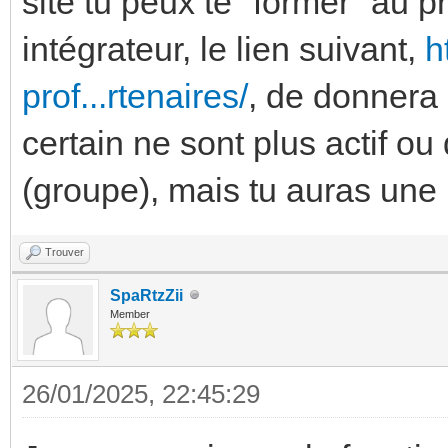
site tu peux te "former" au 
intégrateur, le lien suivant,
h
prof...rtenaires/
, de donnera 
certain ne sont plus actif ou
(groupe), mais tu auras une
Trouver
SpaRtzZii
Member
26/01/2025, 22:45:29