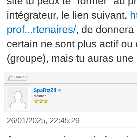
site tu peux te "former" au 
intégrateur, le lien suivant,
h
prof...rtenaires/
, de donnera 
certain ne sont plus actif ou
(groupe), mais tu auras une
Trouver
SpaRtzZii
Member
26/01/2025, 22:45:29