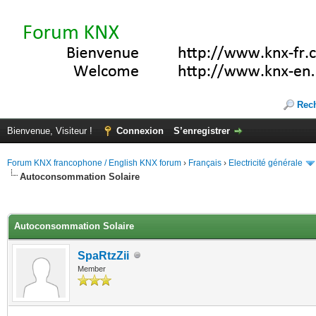
Rec
Bienvenue, Visiteur !
Connexion
S’enregistrer
Forum KNX francophone / English KNX forum
›
Français
›
Electricité générale
Autoconsommation Solaire
(s))
Autoconsommation Solaire
SpaRtzZii
Member