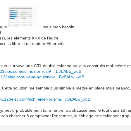
rique
mais mon besoin :
d.
ées), les éléments KNX de l'autre
box, la fibre et un routeur Ethernet)
s et je trouve une GTL double colonne ou je la construits moi-même en
123elec.com/schneider-resi9-...E3EALw_wcB
w.123elec.com/ikepe-goulotte-g...BvEALw_wcB
 Cette solution me semble plus simple à mettre en place mais beaucou
www.123elec.com/schneider-prisma...yGEALw_wcB
 je peux probablement faire rentrer au chausse pied le tout dans 18 r
trop chercher à comptacter l'ensemble, le câblage ne deviennent trop di