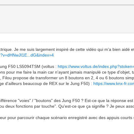
ectrique. Je me suis largement inspiré de cette vidéo qui m'a bien aidé e
ch?v=dHNwJI1E...dG&index=4
r Jung F50 LS5094TSM (voltus :
https://www.voltus.de/index.php?stoke
ons pour me faire la main car n'ayant jamais manipulé ce type d'objet, t
 Filou propose de transformer un 8 boutons en 2, 4 ou 6 boutons simp
age d'ailleurs beaucoup de REX sur le Jung F50) :
https://www.knx-fr.c
différence "voies" / "boutons" des Jung F50 ? Est-ce que la réponse es
 ou deux fonctions par touche". Qu'est-ce que ça signifie ? Je peux asso
teur pour parcourir chaque scénario enregistré avec des appuis courts 