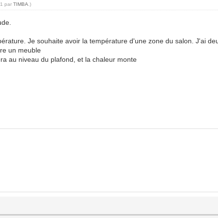
01 par
TIMBA
.)
ude.
ature. Je souhaite avoir la température d'une zone du salon. J'ai deux
ière un meuble
sera au niveau du plafond, et la chaleur monte