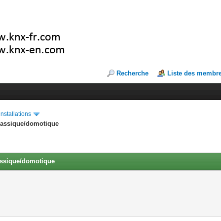
Recherche
Liste des membr
installations
classique/domotique
lassique/domotique