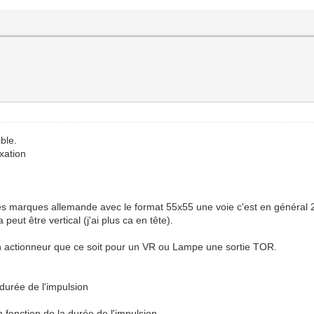
ble.
xation
es marques allemande avec le format 55x55 une voie c'est en général 2
eut être vertical (j'ai plus ca en tête).
un actionneur que ce soit pour un VR ou Lampe une sortie TOR.
durée de l'impulsion
n fonction de la durée de l'impulsion