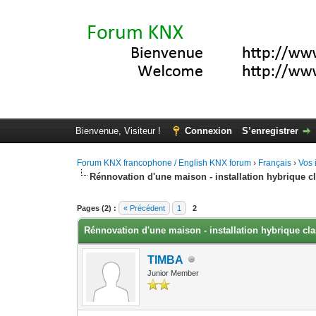
Bienvenue, Visiteur !
Connexion
S’enregistrer
Forum KNX francophone / English KNX forum
›
Français
›
Vos 
Rénnovation d'une maison - installation hybrique 
Moyenne : 0 (0 vote(s))
1
2
3
4
5
Pages (2) :
« Précédent
1
2
Rénnovation d'une maison - installation hybrique c
TIMBA
Junior Member