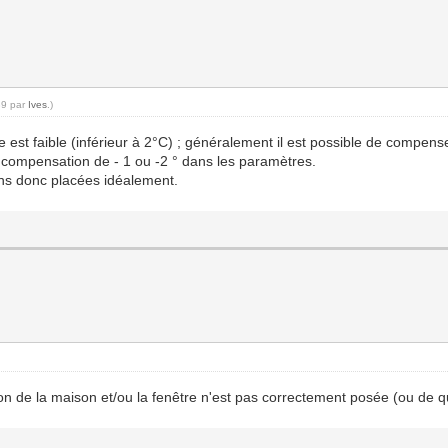
39 par
Ives
.)
 est faible (inférieur à 2°C) ; généralement il est possible de compens
e compensation de - 1 ou -2 ° dans les paramètres.
ns donc placées idéalement.
tion de la maison et/ou la fenêtre n'est pas correctement posée (ou de q