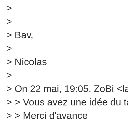
>
>
> Bav,
>
> Nicolas
>
> On 22 mai, 19:05, ZoBi <
> > Vous avez une idée du tar
> > Merci d'avance