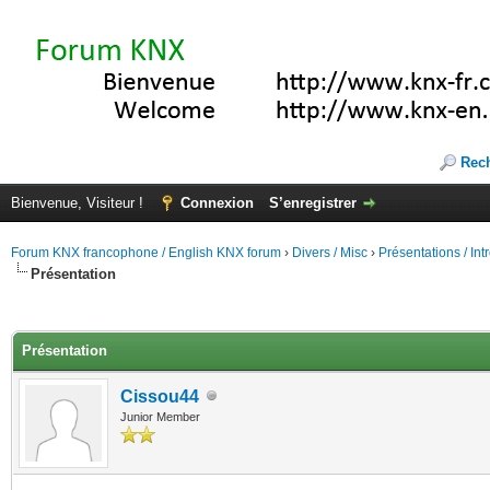
Rec
Bienvenue, Visiteur !
Connexion
S’enregistrer
Forum KNX francophone / English KNX forum
›
Divers / Misc
›
Présentations / In
Présentation
(s))
Présentation
Cissou44
Junior Member