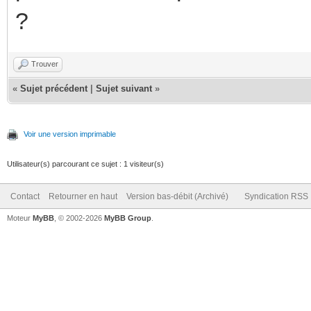
?
Trouver
«
Sujet précédent
|
Sujet suivant
»
Voir une version imprimable
Utilisateur(s) parcourant ce sujet : 1 visiteur(s)
Contact
Retourner en haut
Version bas-débit (Archivé)
Syndication RSS
Moteur
MyBB
, © 2002-2026
MyBB Group
.