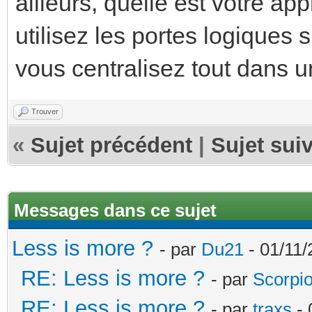
ailleurs, quelle est votre a
utilisez les portes logiques
vous centralisez tout dans 
Trouver
«
Sujet précédent
|
Sujet sui
Messages dans ce sujet
Less is more ?
- par
Du21
- 01/11/
RE: Less is more ?
- par
Scorpi
RE: Less is more ?
- par
traxs
- 