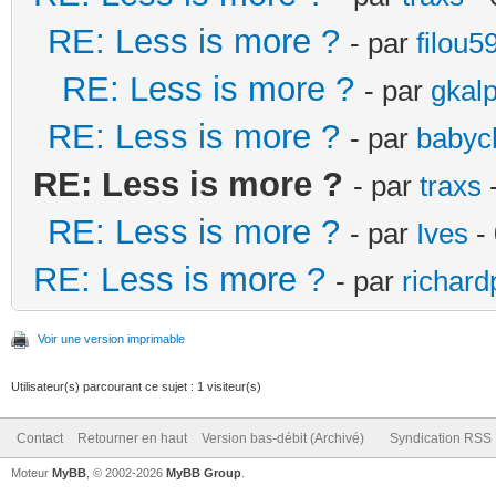
RE: Less is more ?
- par
filou5
RE: Less is more ?
- par
gkal
RE: Less is more ?
- par
babyc
RE: Less is more ?
- par
traxs
-
RE: Less is more ?
- par
Ives
- 
RE: Less is more ?
- par
richard
Voir une version imprimable
Utilisateur(s) parcourant ce sujet : 1 visiteur(s)
Contact
Retourner en haut
Version bas-débit (Archivé)
Syndication RSS
Moteur
MyBB
, © 2002-2026
MyBB Group
.