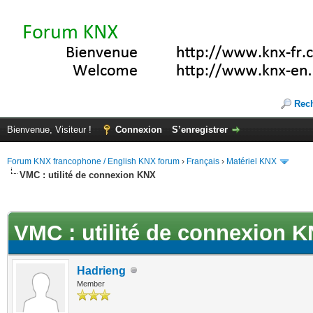
Rec
Bienvenue, Visiteur !
Connexion
S’enregistrer
Forum KNX francophone / English KNX forum
›
Français
›
Matériel KNX
VMC : utilité de connexion KNX
(s))
VMC : utilité de connexion 
Hadrieng
Member