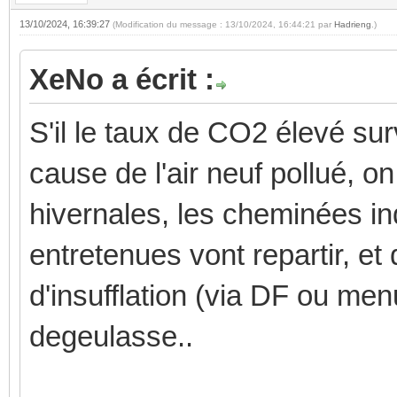
13/10/2024, 16:39:27
(Modification du message : 13/10/2024, 16:44:21 par
Hadrieng
.)
XeNo a écrit :
S'il le taux de CO2 élevé surv
cause de l'air neuf pollué, o
hivernales, les cheminées in
entretenues vont repartir, et
d'insufflation (via DF ou menu
degeulasse..