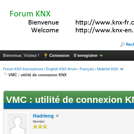
Rec
Bienvenue, Visiteur !
Connexion
S’enregistrer
Forum KNX francophone / English KNX forum
›
Français
›
Matériel KNX
VMC : utilité de connexion KNX
(s))
VMC : utilité de connexion 
Hadrieng
Member