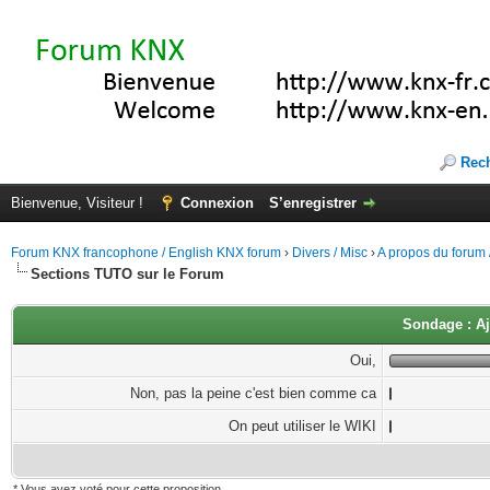
Rec
Bienvenue, Visiteur !
Connexion
S’enregistrer
Forum KNX francophone / English KNX forum
›
Divers / Misc
›
A propos du forum /
Sections TUTO sur le Forum
Sondage : A
Oui,
Non, pas la peine c'est bien comme ca
On peut utiliser le WIKI
* Vous avez voté pour cette proposition.